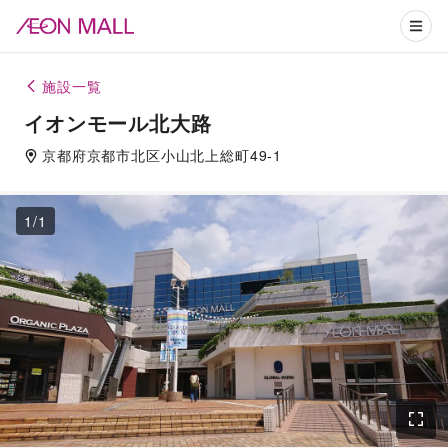
施設一覧
イオンモール北大路
京都府
京都市北区
小山北上総町49-1
1
/
1