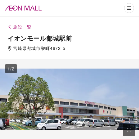
施設一覧
イオンモール都城駅前
宮崎県
都城市
栄町4672-5
1
/
2