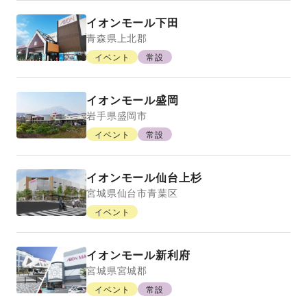
イオンモール下田
青森県
上北郡
イベント
常設
イオンモール盛岡
岩手県
盛岡市
イベント
常設
イオンモール仙台上杉
宮城県
仙台市青葉区
イベント
イオンモール新利府
宮城県
宮城郡
イベント
常設