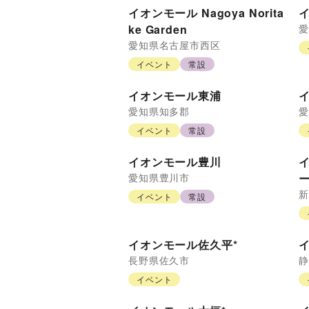
イオンモール Nagoya Norita
ke Garden
愛
愛知県
名古屋市西区
イベント
常設
イオンモール東浦
愛知県
知多郡
愛
イベント
常設
イオンモール豊川
愛知県
豊川市
ー
新
イベント
常設
イオンモール佐久平*
長野県
佐久市
静
イベント