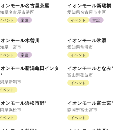
イオンモール名古屋茶屋
イオンモール新瑞橋
知県
名古屋市港区
愛知県
名古屋市南区
イベント
常設
イベント
常設
イオンモール木曽川
イオンモール常滑
知県
一宮市
愛知県
常滑市
イベント
常設
イベント
イオンモール新潟亀田インタ
イオンモールとなみ*
*
富山県
砺波市
潟県
新潟市
イベント
イベント
イオンモール浜松市野*
イオンモール富士宮*
岡県
浜松市
静岡県
富士宮市
イベント
イベント