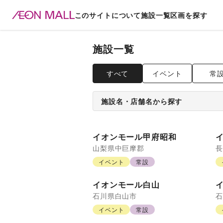
このサイトについて
施設一覧
区画を探す
施設一覧
すべて
イベント
常
施設名・店舗名から探す
イオンモール甲府昭和
山梨県
中巨摩郡
長
イベント
常設
イオンモール白山
石川県
白山市
石
イベント
常設