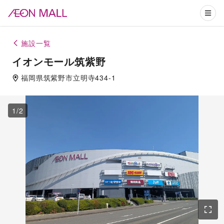
施設一覧
イオンモール筑紫野
福岡県
筑紫野市
立明寺434-1
1
/
2