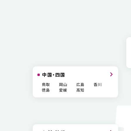
中国・四国
鳥取
岡山
広島
香川
徳島
愛媛
高知