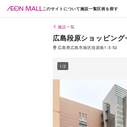
このサイトについて
施設一覧
区画を探す
施設一覧
広島段原ショッピング
広島県
広島市南区
段原南1-3-52
1
/
2