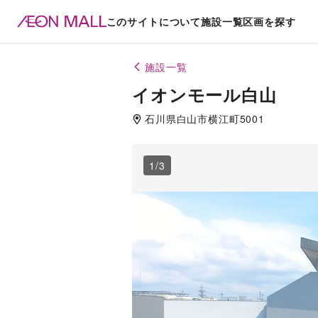
このサイトについて
施設一覧
区画を探す
施設一覧
イオンモール白山
石川県
白山市
横江町5001
1
/
3