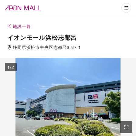
施設一覧
イオンモール浜松志都呂
静岡県
浜松市
中央区志都呂2-37-1
1
/
2