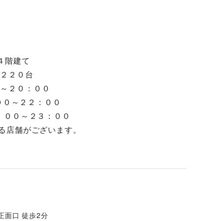
上４階建て
 ２２０台 
００～２０：００ 
ラン    １１：００～２２：００  
コックストア  ９：００～２３：００ 
※一部営業時間が異なる店舗がございます。
正面口 徒歩2分