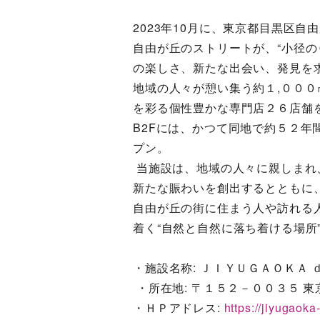
2023年10月に、東京都目黒区自
自由が丘のストリートが、“小径の
の楽しさ、新たな出会い、発見を
地域の人々が憩い集う約１,００
を彩る個性豊かな専門店２６店舗
B2Fには、かつて同地で約５２
プン。
 当施設は、地域の人々に親しまれ、成長してきた自由が丘ブランドをさらに高め、
新たな賑わいを創出するとともに
自由が丘の街に住まう人や訪れる
着く“自然と自然に落ち着ける場所”
・施設名称: ＪＩＹＵＧＡＯＫＡ 
 ・所在地: 〒１５２－００３５ 
・ＨＰアドレス: 
https://jiyugaok