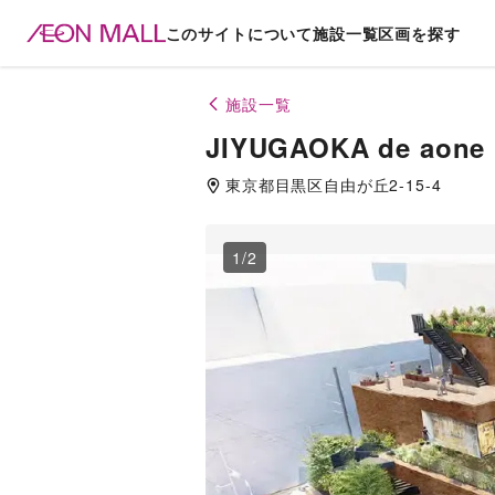
このサイトについて
施設一覧
区画を探す
施設一覧
JIYUGAOKA de aone
東京都
目黒区
自由が丘2-15-4
1
/
2