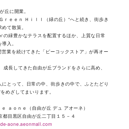
由が丘に開業。
Ｇｒｅｅｎ Ｈｉｌｌ（緑の丘）“へと続き、街歩き
求めて散策。
０㎡の緑豊かなテラスを配置するほか、上質な日常
を導入。
年間営業を続けてきた「ピーコックストア」が再オー
、
人にとって、日常の中、街歩きの中で、ふとたどり
をめざしてまいります。  
ｄｅ ａｏｎｅ（自由が丘 デュ アオーネ）
東京都目黒区自由が丘二丁目１５－４ 
a-de-aone.aeonmall.com