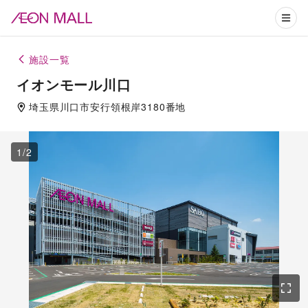
施設一覧
イオンモール川口
埼玉県
川口市
安行領根岸3180番地
1
/
2