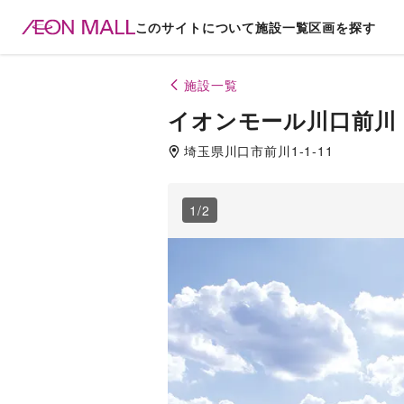
このサイトについて
施設一覧
区画を探す
施設一覧
イオンモール川口前川
埼玉県
川口市
前川1-1-11
1
/
2