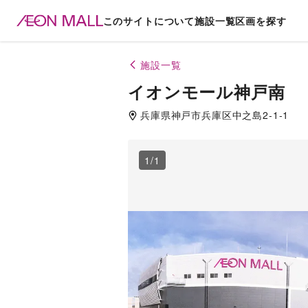
このサイトについて
施設一覧
区画を探す
施設一覧
イオンモール神戸南
兵庫県
神戸市兵庫区
中之島2-1-1
1
/
1