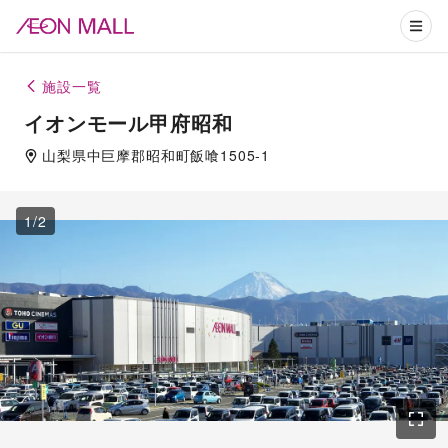
施設一覧
イオンモール甲府昭和
山梨県
中巨摩郡
昭和町飯喰1505-1
1
/
2