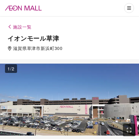
施設一覧
イオンモール草津
滋賀県
草津市
新浜町300
1
/
2