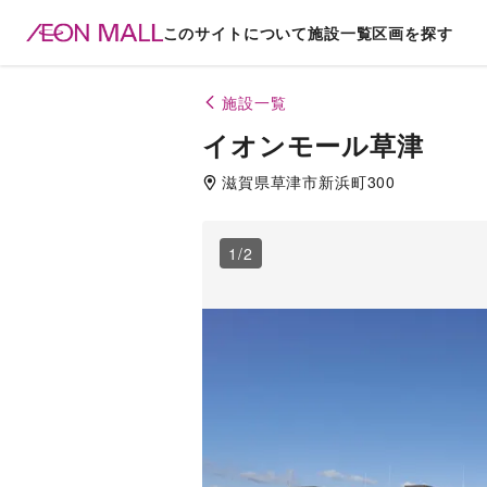
このサイトについて
施設一覧
区画を探す
施設一覧
イオンモール草津
滋賀県
草津市
新浜町300
1
/
2