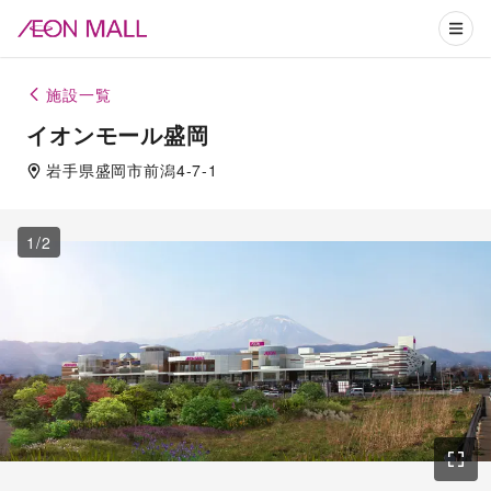
施設一覧
イオンモール盛岡
岩手県
盛岡市
前潟4-7-1
1
/
2