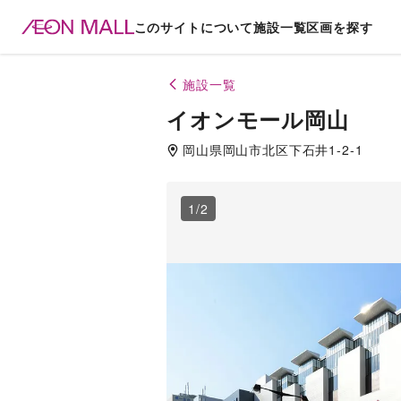
このサイトについて
施設一覧
区画を探す
施設一覧
イオンモール岡山
岡山県
岡山市北区
下石井1-2-1
1
/
2