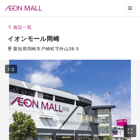
施設一覧
イオンモール岡崎
愛知県
岡崎市
戸崎町字外山38-5
1
/
2