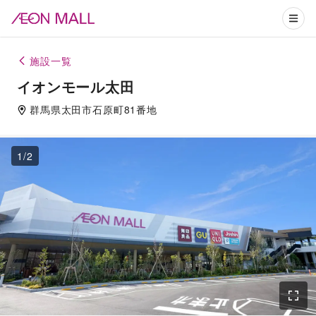
施設一覧
イオンモール太田
群馬県
太田市
石原町81番地
1
/
2