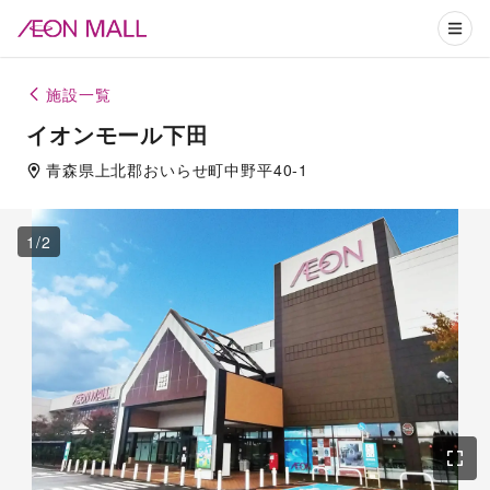
施設一覧
イオンモール下田
青森県
上北郡
おいらせ町中野平40-1
1
/
2