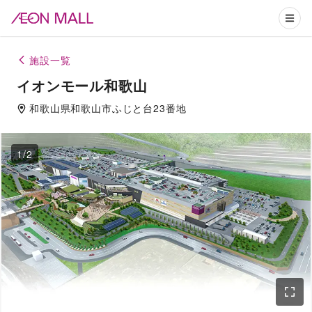
施設一覧
イオンモール和歌山
和歌山県
和歌山市
ふじと台23番地
1
/
2