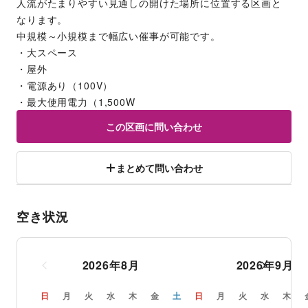
人流がたまりやすい見通しの開けた場所に位置する区画と
なります。
中規模～小規模まで幅広い催事が可能です。
・大スペース
・屋外
・電源あり（100V）
・最大使用電力（1,500W
この区画に問い合わせ
まとめて問い合わせ
空き状況
2026
年
8
月
2026
年
9
月
日
月
火
水
木
金
土
日
月
火
水
木