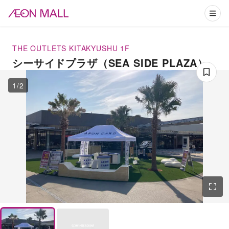
THE OUTLETS KITAKYUSHU
1F
シーサイドプラザ（SEA SIDE PLAZA）
1
/
2