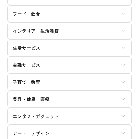
メンズファッション
フード・飲食
レディースファッション
ユニセックス
スイーツ・洋菓子
インナー・ルームウェア
インテリア・生活雑貨
和菓子
キッズ・ベビー・マタニティ
パン
スポーツ
インテリア
お弁当・惣菜
シーズナルウェア
生活サービス
寝具・ベッド
軽食・ホットスナック
ジュエリー・アクセサリー
家具・家電
コーヒー・紅茶
携帯キャリア・格安SIM
メガネ・アイウェア
キッチン雑貨・調理器具
その他飲料
金融サービス
インターネット・プロバイダ
腕時計
掃除用品・生活便利品
ワイン・洋酒
電気・ガス
靴
文房具
クレジットカード
日本酒・焼酎・地酒
ウォーターサーバー
バッグ・革小物
手芸・ハンドメイド
子育て・教育
保険
食材・調味料
ハウスクリーニング・家事代行
ファッション雑貨
DIY用品・日曜大工
銀行
物産展・マルシェ
定期宅配
和服・着物
ベビー用品
園芸・ガーデニング
住宅ローン
キッチンカー・移動販売
リサイクル雑貨・古本
美容・健康・医療
古着
ランドセル
花・盆栽・ドライフラワー
証券・FX
野菜・果物・生鮮食品
買取査定・金券
その他ファッション
学習教材・通信教育
犬・猫・ペット
不動産投資
その他フード・飲食
ジム・フィットネス
ギフト・プレゼント
子供向け教室・レッスン
日用雑貨
その他金融サービス
エンタメ・ガジェット
ダイエット・健康グッズ
冠婚葬祭
塾・家庭教師
食器・陶磁器
美容・コスメ・香水
資格・習い事
おもちゃ・絵本
その他インテリア・生活雑貨
PC・スマートフォン
ヘアケア・シャンプー
リフォーム
その他子育て・教育
アート・デザイン
スマホアクセサリー
美容家電
住宅（購入・賃貸）