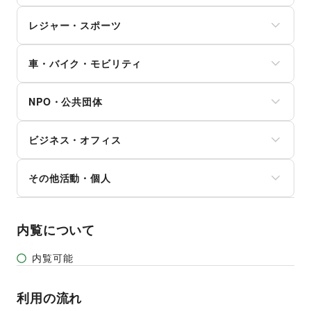
ガジェット
ヘアサロン・ネイルサロン
たばこ
絵画・書
ゲーム
マッサージ・整体
レジャー・スポーツ
修理・メンテナンス
写真・イラストレーション
アニメ
エステ・美容サービス
就職・転職・求人
立体作品・彫刻
コミック・マンガ
旅行・レジャー
健康食品・サプリメント
その他生活サービス
その他アート・デザイン
アイドル・芸能人
車・バイク・モビリティ
キャンプ・アウトドア
女性用品・フェムテック
おもちゃ・ホビー
野球
コンタクトレンズ
車
楽器・音楽機材
サッカー
医療・医薬品
NPO・公共団体
バイク・オートバイ
CD・DVD・本・雑誌
バスケットボール
その他美容・健康
自転車・ロードバイク
Webメディア・アプリ
ゴルフ
地方公共団体・行政・政府
マイクロモビリティ
テレビ・ドラマ
その他レジャー・スポーツ
ビジネス・オフィス
外国団体・大使館
その他車・バイク・モビリティ
映画
募金・寄付
音楽・ライブ
法人向けサービス
NPO・ボランティア活動
その他活動・個人
演劇
オフィス家具・OA機器
その他NPO・公共団体
占い
イベント企画・運営
その他活動・個人
公営競技・宝くじ
その他ビジネス・オフィス
その他エンタメ・ガジェット
内覧について
内覧可能
利用の流れ