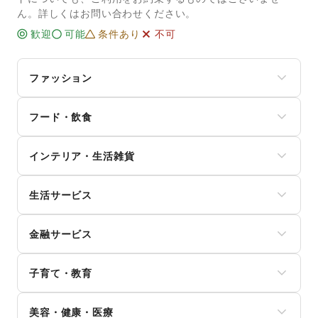
ん。詳しくはお問い合わせください。
歓迎
可能
条件あり
不可
ファッション
メンズファッション
フード・飲食
レディースファッション
ユニセックス
スイーツ・洋菓子
インナー・ルームウェア
インテリア・生活雑貨
和菓子
キッズ・ベビー・マタニティ
パン
スポーツ
インテリア
お弁当・惣菜
シーズナルウェア
生活サービス
寝具・ベッド
軽食・ホットスナック
ジュエリー・アクセサリー
家具・家電
コーヒー・紅茶
携帯キャリア・格安SIM
メガネ・アイウェア
キッチン雑貨・調理器具
その他飲料
金融サービス
インターネット・プロバイダ
腕時計
掃除用品・生活便利品
ワイン・洋酒
電気・ガス
靴
文房具
クレジットカード
日本酒・焼酎・地酒
ウォーターサーバー
バッグ・革小物
手芸・ハンドメイド
子育て・教育
保険
食材・調味料
ハウスクリーニング・家事代行
ファッション雑貨
DIY用品・日曜大工
銀行
物産展・マルシェ
定期宅配
和服・着物
ベビー用品
園芸・ガーデニング
住宅ローン
キッチンカー・移動販売
リサイクル雑貨・古本
美容・健康・医療
古着
ランドセル
花・盆栽・ドライフラワー