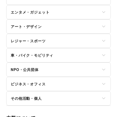
証券・FX
野菜・果物・生鮮食品
買取査定・金券
その他ファッション
学習教材・通信教育
犬・猫・ペット
不動産投資
その他フード・飲食
ジム・フィットネス
ギフト・プレゼント
子供向け教室・レッスン
日用雑貨
その他金融サービス
エンタメ・ガジェット
ダイエット・健康グッズ
冠婚葬祭
塾・家庭教師
食器・陶磁器
美容・コスメ・香水
資格・習い事
おもちゃ・絵本
その他インテリア・生活雑貨
PC・スマートフォン
ヘアケア・シャンプー
リフォーム
その他子育て・教育
アート・デザイン
スマホアクセサリー
美容家電
住宅（購入・賃貸）
ガジェット
ヘアサロン・ネイルサロン
たばこ
絵画・書
ゲーム
マッサージ・整体
レジャー・スポーツ
修理・メンテナンス
写真・イラストレーション
アニメ
エステ・美容サービス
就職・転職・求人
立体作品・彫刻
コミック・マンガ
旅行・レジャー
健康食品・サプリメント
その他生活サービス
その他アート・デザイン
アイドル・芸能人
車・バイク・モビリティ
キャンプ・アウトドア
女性用品・フェムテック
おもちゃ・ホビー
野球
コンタクトレンズ
車
楽器・音楽機材
サッカー
医療・医薬品
NPO・公共団体
バイク・オートバイ
CD・DVD・本・雑誌
バスケットボール
その他美容・健康
自転車・ロードバイク
Webメディア・アプリ
ゴルフ
地方公共団体・行政・政府
マイクロモビリティ
テレビ・ドラマ
その他レジャー・スポーツ
ビジネス・オフィス
外国団体・大使館
その他車・バイク・モビリティ
映画
募金・寄付
音楽・ライブ
法人向けサービス
NPO・ボランティア活動
その他活動・個人
演劇
オフィス家具・OA機器
その他NPO・公共団体
占い
イベント企画・運営
その他活動・個人
公営競技・宝くじ
その他ビジネス・オフィス
その他エンタメ・ガジェット