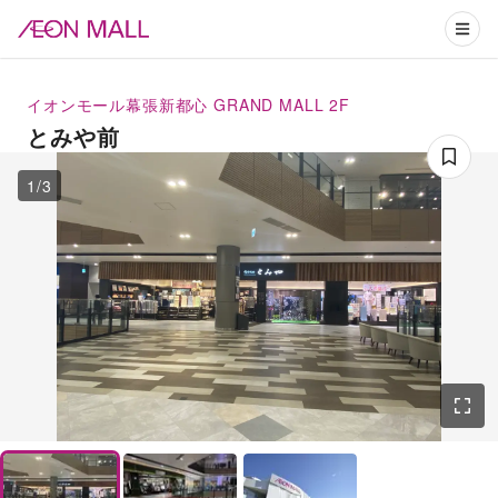
イオンモール幕張新都心
GRAND MALL 2F
とみや前
1
/
3