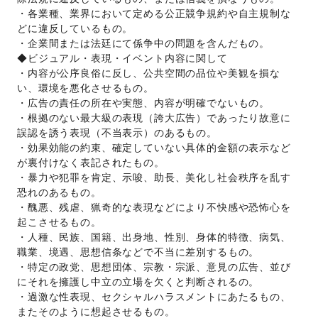
・各業種、業界において定める公正競争規約や自主規制な
どに違反しているもの。
・企業間または法廷にて係争中の問題を含んだもの。 
◆ビジュアル・表現・イベント内容に関して 
・内容が公序良俗に反し、公共空間の品位や美観を損な
い、環境を悪化させるもの。
・広告の責任の所在や実態、内容が明確でないもの。 
・根拠のない最大級の表現（誇大広告）であったり故意に
誤認を誘う表現（不当表示）のあるもの。 
・効果効能の約束、確定していない具体的金額の表示など
が裏付けなく表記されたもの。 
・暴力や犯罪を肯定、示唆、助長、美化し社会秩序を乱す
恐れのあるもの。 
・醜悪、残虐、猟奇的な表現などにより不快感や恐怖心を
起こさせるもの。 
・人種、民族、国籍、出身地、性別、身体的特徴、病気、
職業、境遇、思想信条などで不当に差別するもの。 
・特定の政党、思想団体、宗教・宗派、意見の広告、並び
にそれを擁護し中立の立場を欠くと判断されるの。 
・過激な性表現、セクシャルハラスメントにあたるもの、
またそのように想起させるもの。 