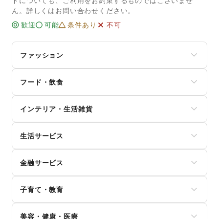
ドについても、ご利用をお約束するものではございませ
ん。詳しくはお問い合わせください。
歓迎
可能
条件あり
不可
ファッション
メンズファッション
フード・飲食
レディースファッション
ユニセックス
スイーツ・洋菓子
インナー・ルームウェア
インテリア・生活雑貨
和菓子
キッズ・ベビー・マタニティ
パン
スポーツ
インテリア
お弁当・惣菜
シーズナルウェア
生活サービス
寝具・ベッド
軽食・ホットスナック
ジュエリー・アクセサリー
家具・家電
コーヒー・紅茶
携帯キャリア・格安SIM
メガネ・アイウェア
キッチン雑貨・調理器具
その他飲料
金融サービス
インターネット・プロバイダ
腕時計
掃除用品・生活便利品
ワイン・洋酒
電気・ガス
靴
文房具
クレジットカード
日本酒・焼酎・地酒
ウォーターサーバー
バッグ・革小物
手芸・ハンドメイド
子育て・教育
保険
食材・調味料
ハウスクリーニング・家事代行
ファッション雑貨
DIY用品・日曜大工
銀行
物産展・マルシェ
定期宅配
和服・着物
ベビー用品
園芸・ガーデニング
住宅ローン
キッチンカー・移動販売
リサイクル雑貨・古本
美容・健康・医療
古着
ランドセル