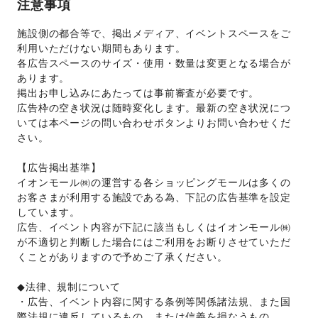
注意事項
施設側の都合等で、掲出メディア、イベントスペースをご
利用いただけない期間もあります。 
各広告スペースのサイズ・使用・数量は変更となる場合が
あります。  
掲出お申し込みにあたっては事前審査が必要です。 
広告枠の空き状況は随時変化します。最新の空き状況につ
いては本ページの問い合わせボタンよりお問い合わせくだ
さい。 
【広告掲出基準】 
イオンモール㈱の運営する各ショッピングモールは多くの
お客さまが利用する施設である為、下記の広告基準を設定
しています。 
広告、イベント内容が下記に該当もしくはイオンモール㈱
が不適切と判断した場合にはご利用をお断りさせていただ
くことがありますので予めご了承ください。 
◆法律、規制について 
・広告、イベント内容に関する条例等関係諸法規、また国
際法規に違反しているもの、または信義を損なうもの。 