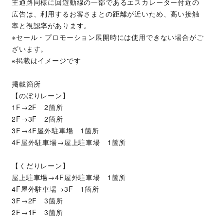
主通路同様に回遊動線の一部であるエスカレーター付近の
広告は、利用するお客さまとの距離が近いため、高い接触
率と視認率があります。
※セール・プロモーション展開時には使用できない場合がご
ざいます。
※掲載はイメージです
掲載箇所
【のぼりレーン】
1F→2F　2箇所
2F→3F　2箇所
3F→4F屋外駐車場　1箇所
4F屋外駐車場→屋上駐車場　1箇所
【くだりレーン】
屋上駐車場→4F屋外駐車場　1箇所
4F屋外駐車場→3F　1箇所
3F→2F　3箇所
2F→1F　3箇所