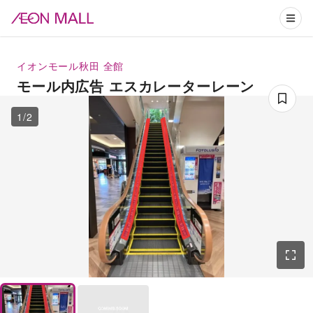
イオンモール秋田
全館
モール内広告 エスカレーターレーン
1
/
2