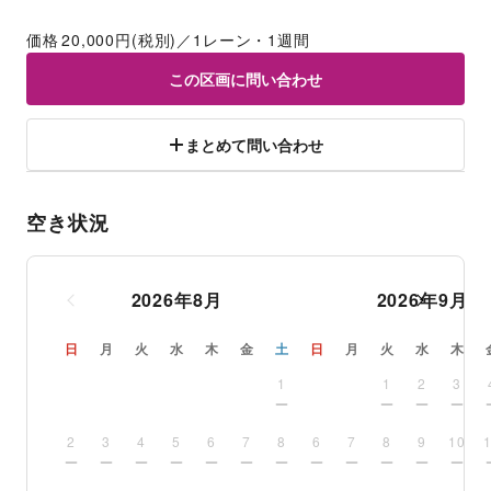
価格	20,000円(税別)／1レーン・1週間
この区画に問い合わせ
まとめて問い合わせ
空き状況
2026
年
8
月
2026
年
9
月
日
月
火
水
木
金
土
日
月
火
水
木
1
1
2
3
2
3
4
5
6
7
8
6
7
8
9
10