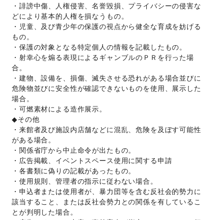
・誹謗中傷、人権侵害、名誉毀損、プライバシーの侵害な
どにより基本的人権を損なうもの。 
・児童、及び青少年の保護の視点から健全な育成を妨げる
もの。 
・保護の対象となる特定個人の情報を記載したもの。 
・射幸心を煽る表現によるギャンブルのＰＲを行った場
合。 
・建物、設備を、損傷、滅失させる恐れがある場合並びに
危険物並びに安全性が確認できないものを使用、展示した
場合。 
・可燃素材による造作展示。 
◆その他 
・来館者及び施設内店舗などに混乱、危険を及ぼす可能性
がある場合。 
・関係省庁から中止命令が出たもの。 
・広告掲載、イベントスペース使用に関する申請
・各書類に偽りの記載があったもの。 
・使用規則、管理者の指示に従わない場合。 
・申込者または使用者が、暴力団等を含む反社会的勢力に
該当すること、または反社会勢力との関係を有しているこ
とが判明した場合。 