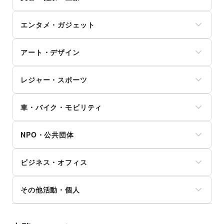
花・盆栽・ドライフラワー
証券・FX
野菜・果物・生鮮食品
買取査定・金券
その他ファッション
学習教材・通信教育
犬・猫・ペット
不動産投資
その他フード・飲食
ジム・フィットネス
ギフト・プレゼント
子供向け教室・レッスン
日用雑貨
その他金融サービス
エンタメ・ガジェット
ダイエット・健康グッズ
冠婚葬祭
塾・家庭教師
食器・陶磁器
美容・コスメ・香水
資格・習い事
おもちゃ・絵本
その他インテリア・生活雑貨
PC・スマートフォン
ヘアケア・シャンプー
リフォーム
その他子育て・教育
アート・デザイン
スマホアクセサリー
美容家電
住宅（購入・賃貸）
ガジェット
ヘアサロン・ネイルサロン
たばこ
絵画・書
ゲーム
マッサージ・整体
レジャー・スポーツ
修理・メンテナンス
写真・イラストレーション
アニメ
エステ・美容サービス
就職・転職・求人
立体作品・彫刻
コミック・マンガ
旅行・レジャー
健康食品・サプリメント
その他生活サービス
その他アート・デザイン
アイドル・芸能人
車・バイク・モビリティ
キャンプ・アウトドア
女性用品・フェムテック
おもちゃ・ホビー
野球
コンタクトレンズ
車
楽器・音楽機材
サッカー
医療・医薬品
NPO・公共団体
バイク・オートバイ
CD・DVD・本・雑誌
バスケットボール
その他美容・健康
自転車・ロードバイク
Webメディア・アプリ
ゴルフ
地方公共団体・行政・政府
マイクロモビリティ
テレビ・ドラマ
その他レジャー・スポーツ
ビジネス・オフィス
外国団体・大使館
その他車・バイク・モビリティ
映画
募金・寄付
音楽・ライブ
法人向けサービス
NPO・ボランティア活動
その他活動・個人
演劇
オフィス家具・OA機器
その他NPO・公共団体
占い
イベント企画・運営
その他活動・個人
公営競技・宝くじ
その他ビジネス・オフィス
その他エンタメ・ガジェット