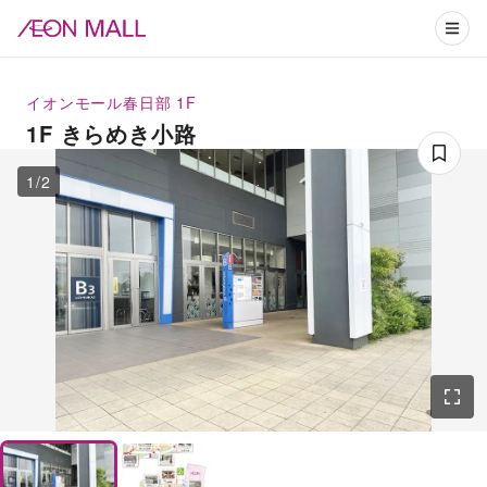
イオンモール春日部
1F
1F きらめき小路
1
/
2