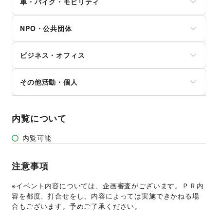
アイドル・芸能人
車・バイク・モビリティ
キャンプ・アウトドア
女性用品・フェムテック
おもちゃ・ホビー
野球
コンタクトレンズ
車
楽器・音楽機材
サッカー
医療・医薬品
NPO・公共団体
バイク・オートバイ
CD・DVD・本・雑誌
バスケットボール
その他美容・健康
自転車・ロードバイク
Webメディア・アプリ
ゴルフ
地方公共団体・行政・政府
マイクロモビリティ
テレビ・ドラマ
その他レジャー・スポーツ
ビジネス・オフィス
外国団体・大使館
その他車・バイク・モビリティ
映画
募金・寄付
音楽・ライブ
法人向けサービス
NPO・ボランティア活動
その他活動・個人
演劇
オフィス家具・OA機器
その他NPO・公共団体
占い
イベント企画・運営
その他活動・個人
公営競技・宝くじ
その他ビジネス・オフィス
その他エンタメ・ガジェット
内覧について
内覧可能
注意事項
※イベント内容については、企画審査がございます。ＰＲ内
容を都度、打合せをし、内容によっては実施できかねる場
合もございます。予めご了承ください。