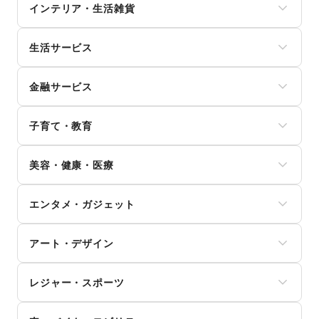
インナー・ルームウェア
インテリア・生活雑貨
和菓子
キッズ・ベビー・マタニティ
パン
スポーツ
インテリア
お弁当・惣菜
シーズナルウェア
生活サービス
寝具・ベッド
軽食・ホットスナック
ジュエリー・アクセサリー
家具・家電
コーヒー・紅茶
携帯キャリア・格安SIM
メガネ・アイウェア
キッチン雑貨・調理器具
その他飲料
金融サービス
インターネット・プロバイダ
腕時計
掃除用品・生活便利品
ワイン・洋酒
電気・ガス
靴
文房具
クレジットカード
日本酒・焼酎・地酒
ウォーターサーバー
バッグ・革小物
手芸・ハンドメイド
子育て・教育
保険
食材・調味料
ハウスクリーニング・家事代行
ファッション雑貨
DIY用品・日曜大工
銀行
物産展・マルシェ
定期宅配
和服・着物
ベビー用品
園芸・ガーデニング
住宅ローン
キッチンカー・移動販売
リサイクル雑貨・古本
美容・健康・医療
古着
ランドセル
花・盆栽・ドライフラワー
証券・FX
野菜・果物・生鮮食品
買取査定・金券
その他ファッション
学習教材・通信教育
犬・猫・ペット
不動産投資
その他フード・飲食
ジム・フィットネス
ギフト・プレゼント
子供向け教室・レッスン
日用雑貨
その他金融サービス
エンタメ・ガジェット
ダイエット・健康グッズ
冠婚葬祭
塾・家庭教師
食器・陶磁器
美容・コスメ・香水
資格・習い事
おもちゃ・絵本
その他インテリア・生活雑貨
PC・スマートフォン
ヘアケア・シャンプー
リフォーム
その他子育て・教育
アート・デザイン
スマホアクセサリー
美容家電
住宅（購入・賃貸）
ガジェット
ヘアサロン・ネイルサロン
たばこ
絵画・書
ゲーム
マッサージ・整体
レジャー・スポーツ
修理・メンテナンス
写真・イラストレーション
アニメ
エステ・美容サービス
就職・転職・求人
立体作品・彫刻
コミック・マンガ
旅行・レジャー
健康食品・サプリメント
その他生活サービス
その他アート・デザイン