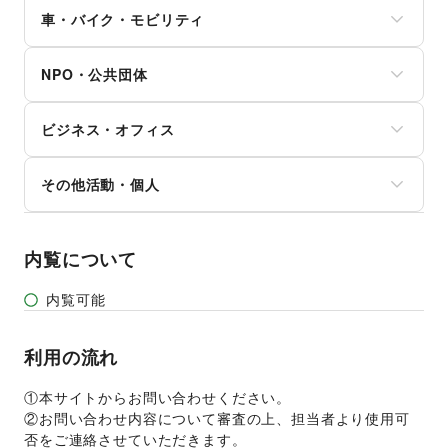
旅行・レジャー
健康食品・サプリメント
その他生活サービス
その他アート・デザイン
アイドル・芸能人
車・バイク・モビリティ
キャンプ・アウトドア
女性用品・フェムテック
おもちゃ・ホビー
野球
コンタクトレンズ
車
楽器・音楽機材
サッカー
医療・医薬品
NPO・公共団体
バイク・オートバイ
CD・DVD・本・雑誌
バスケットボール
その他美容・健康
自転車・ロードバイク
Webメディア・アプリ
ゴルフ
地方公共団体・行政・政府
マイクロモビリティ
テレビ・ドラマ
その他レジャー・スポーツ
ビジネス・オフィス
外国団体・大使館
その他車・バイク・モビリティ
映画
募金・寄付
音楽・ライブ
法人向けサービス
NPO・ボランティア活動
その他活動・個人
演劇
オフィス家具・OA機器
その他NPO・公共団体
占い
イベント企画・運営
その他活動・個人
公営競技・宝くじ
その他ビジネス・オフィス
その他エンタメ・ガジェット
内覧について
内覧可能
利用の流れ
①本サイトからお問い合わせください。 
②お問い合わせ内容について審査の上、担当者より使用可
否をご連絡させていただきます。 