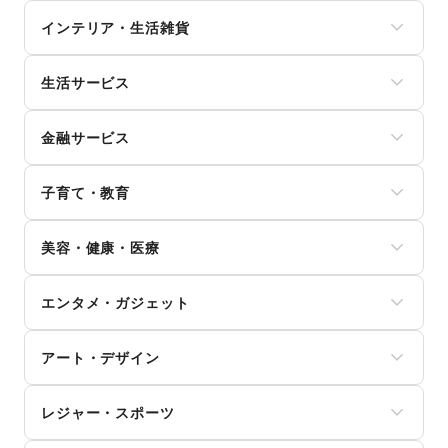
スイーツ・洋菓子
インナー・ルームウェア
インテリア・生活雑貨
和菓子
キッズ・ベビー・マタニティ
パン
スポーツ
インテリア
お弁当・惣菜
シーズナルウェア
生活サービス
寝具・ベッド
軽食・ホットスナック
ジュエリー・アクセサリー
家具・家電
コーヒー・紅茶
携帯キャリア・格安SIM
メガネ・アイウェア
キッチン雑貨・調理器具
その他飲料
金融サービス
インターネット・プロバイダ
腕時計
掃除用品・生活便利品
ワイン・洋酒
電気・ガス
靴
文房具
クレジットカード
日本酒・焼酎・地酒
ウォーターサーバー
バッグ・革小物
手芸・ハンドメイド
子育て・教育
保険
食材・調味料
ハウスクリーニング・家事代行
ファッション雑貨
DIY用品・日曜大工
銀行
物産展・マルシェ
定期宅配
和服・着物
ベビー用品
園芸・ガーデニング
住宅ローン
キッチンカー・移動販売
リサイクル雑貨・古本
美容・健康・医療
古着
ランドセル
花・盆栽・ドライフラワー
証券・FX
野菜・果物・生鮮食品
買取査定・金券
その他ファッション
学習教材・通信教育
犬・猫・ペット
不動産投資
その他フード・飲食
ジム・フィットネス
ギフト・プレゼント
子供向け教室・レッスン
日用雑貨
その他金融サービス
エンタメ・ガジェット
ダイエット・健康グッズ
冠婚葬祭
塾・家庭教師
食器・陶磁器
美容・コスメ・香水
資格・習い事
おもちゃ・絵本
その他インテリア・生活雑貨
PC・スマートフォン
ヘアケア・シャンプー
リフォーム
その他子育て・教育
アート・デザイン
スマホアクセサリー
美容家電
住宅（購入・賃貸）
ガジェット
ヘアサロン・ネイルサロン
たばこ
絵画・書
ゲーム
マッサージ・整体
レジャー・スポーツ
修理・メンテナンス
写真・イラストレーション
アニメ
エステ・美容サービス
就職・転職・求人
立体作品・彫刻
コミック・マンガ