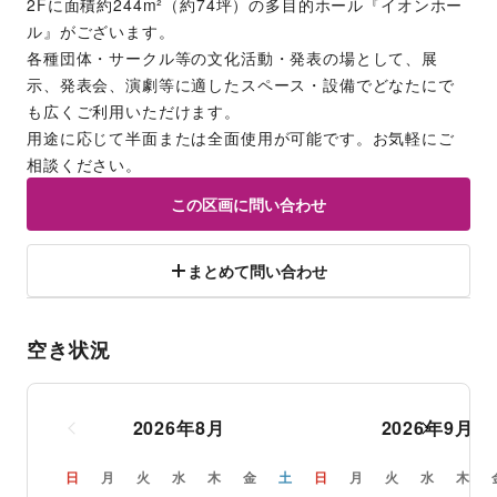
2Fに面積約244m²（約74坪）の多目的ホール『イオンホー
ル』がございます。
各種団体・サークル等の文化活動・発表の場として、展
示、発表会、演劇等に適したスペース・設備でどなたにで
も広くご利用いただけます。
用途に応じて半面または全面使用が可能です。お気軽にご
相談ください。
この区画に問い合わせ
まとめて問い合わせ
空き状況
2026
年
8
月
2026
年
9
月
日
月
火
水
木
金
土
日
月
火
水
木