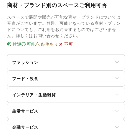
商材・ブランド別のスペースご利用可否
スペースで展開や販売が可能な商材・ブランドについては
審査がございます。歓迎、可能となっている商材・ブラン
ドについても、ご利用をお約束するものではございませ
ん。詳しくはお問い合わせください。
歓迎
可能
条件あり
不可
ファッション
メンズファッション
フード・飲食
レディースファッション
ユニセックス
スイーツ・洋菓子
インナー・ルームウェア
インテリア・生活雑貨
和菓子
キッズ・ベビー・マタニティ
パン
スポーツ
インテリア
お弁当・惣菜
シーズナルウェア
生活サービス
寝具・ベッド
軽食・ホットスナック
ジュエリー・アクセサリー
家具・家電
コーヒー・紅茶
携帯キャリア・格安SIM
メガネ・アイウェア
キッチン雑貨・調理器具
その他飲料
金融サービス
インターネット・プロバイダ
腕時計
掃除用品・生活便利品