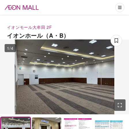
イオンモール大牟田
2F
イオンホール（A・B）
1
/
4