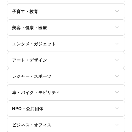
ワイン・洋酒
電気・ガス
靴
文房具
クレジットカード
日本酒・焼酎・地酒
ウォーターサーバー
バッグ・革小物
手芸・ハンドメイド
子育て・教育
保険
食材・調味料
ハウスクリーニング・家事代行
ファッション雑貨
DIY用品・日曜大工
銀行
物産展・マルシェ
定期宅配
和服・着物
ベビー用品
園芸・ガーデニング
住宅ローン
キッチンカー・移動販売
リサイクル雑貨・古本
美容・健康・医療
古着
ランドセル
花・盆栽・ドライフラワー
証券・FX
野菜・果物・生鮮食品
買取査定・金券
その他ファッション
学習教材・通信教育
犬・猫・ペット
不動産投資
その他フード・飲食
ジム・フィットネス
ギフト・プレゼント
子供向け教室・レッスン
日用雑貨
その他金融サービス
エンタメ・ガジェット
ダイエット・健康グッズ
冠婚葬祭
塾・家庭教師
食器・陶磁器
美容・コスメ・香水
資格・習い事
おもちゃ・絵本
その他インテリア・生活雑貨
PC・スマートフォン
ヘアケア・シャンプー
リフォーム
その他子育て・教育
アート・デザイン
スマホアクセサリー
美容家電
住宅（購入・賃貸）
ガジェット
ヘアサロン・ネイルサロン
たばこ
絵画・書
ゲーム
マッサージ・整体
レジャー・スポーツ
修理・メンテナンス
写真・イラストレーション
アニメ
エステ・美容サービス
就職・転職・求人
立体作品・彫刻
コミック・マンガ
旅行・レジャー
健康食品・サプリメント
その他生活サービス
その他アート・デザイン
アイドル・芸能人
車・バイク・モビリティ
キャンプ・アウトドア
女性用品・フェムテック
おもちゃ・ホビー
野球
コンタクトレンズ
車
楽器・音楽機材
サッカー
医療・医薬品
NPO・公共団体
バイク・オートバイ
CD・DVD・本・雑誌
バスケットボール
その他美容・健康
自転車・ロードバイク
Webメディア・アプリ
ゴルフ
地方公共団体・行政・政府
マイクロモビリティ
テレビ・ドラマ
その他レジャー・スポーツ
ビジネス・オフィス
外国団体・大使館
その他車・バイク・モビリティ
映画
募金・寄付