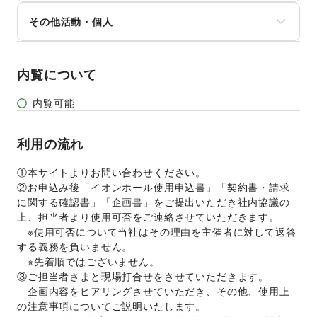
音楽・ライブ
法人向けサービス
NPO・ボランティア活動
その他活動・個人
演劇
オフィス家具・OA機器
その他NPO・公共団体
占い
イベント企画・運営
その他活動・個人
公営競技・宝くじ
その他ビジネス・オフィス
その他エンタメ・ガジェット
内覧について
内覧可能
利用の流れ
①本サイトよりお問い合わせください。 
②お申込み後「イオンホール使用申込書」「契約書・請求
に関する確認書」「企画書」をご提出いただき社内協議の
上、担当者より使用可否をご連絡させていただきます。 
　※使用可否について当社はその理由を主催者に対して返答
する義務を負いません。 
　※先着順ではございません。 
③ご担当者さまと現場打合せをさせていただきます。 
　企画内容をヒアリングさせていただき、その他、使用上
の注意事項についてご説明いたします。 