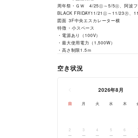
周年祭・ＧＷ　4/25㊏～5/5㊋、阿波フ
BLACK FRIDAY11/21㊏～11/23㊊
図面	 3F中央エスカレーター横
特徴	・小スペース
・電源あり（100V）
・最大使用電力（1,500W）
・高さ制限1.5ｍ
空き状況
2026
年
8
月
日
月
火
水
木
2
3
4
5
6