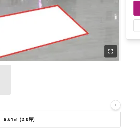
時
さ
6.61㎡ (2.0坪)