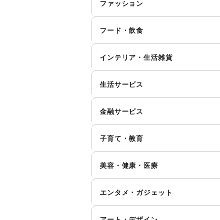
ファッション
メンズファッション
レ
フード・飲食
キ
インナー・ルームウェア
スイーツ・洋菓子
和
ィ
インテリア・生活雑貨
お弁当・惣菜
軽
シーズナルウェア
ジ
インテリア
寝
生活サービス
その他飲料
ワ
腕時計
靴
キッチン雑貨・調理器具
掃
イ
食材・調味料
物
ファッション雑貨
和
携帯キャリア・格安SIM
金融サービス
手芸・ハンドメイド
D
ダ
野菜・果物・生鮮食品
そ
その他ファッション
クレジットカード
保
花・盆栽・ドライフラワー
犬
ハ
ウォーターサーバー
子育て・教育
代
住宅ローン
証
そ
食器・陶磁器
ベビー用品
ラ
貨
リサイクル雑貨・古本
買
美容・健康・医療
その他金融サービス
子供向け教室・レッスン
塾
冠婚葬祭
資
ジム・フィットネス
ダ
エンタメ・ガジェット
その他子育て・教育
住宅（購入・賃貸）
た
ヘアケア・シャンプー
美
PC・スマートフォン
ス
就職・転職・求人
そ
アート・デザイン
マッサージ・整体
エ