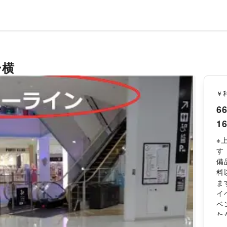
ー横
￥
66
16
※
す
備
料
ま
イ
ベ
た
詳