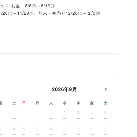
ェス･お盆　8/8㊏～8/16㊐、
、11/28㊏～11/29㊐、年末・初売り12/26㊏～１/3㊐
2026
年
9
月
金
土
日
月
火
水
木
金
土
1
1
2
3
4
5
7
8
6
7
8
9
10
11
12