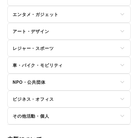
証券・FX
野菜・果物・生鮮食品
買取査定・金券
その他ファッション
学習教材・通信教育
犬・猫・ペット
不動産投資
その他フード・飲食
ジム・フィットネス
ギフト・プレゼント
子供向け教室・レッスン
日用雑貨
その他金融サービス
エンタメ・ガジェット
ダイエット・健康グッズ
冠婚葬祭
塾・家庭教師
食器・陶磁器
美容・コスメ・香水
資格・習い事
おもちゃ・絵本
その他インテリア・生活雑貨
PC・スマートフォン
ヘアケア・シャンプー
リフォーム
その他子育て・教育
アート・デザイン
スマホアクセサリー
美容家電
住宅（購入・賃貸）
ガジェット
ヘアサロン・ネイルサロン
たばこ
絵画・書
ゲーム
マッサージ・整体
レジャー・スポーツ
修理・メンテナンス
写真・イラストレーション
アニメ
エステ・美容サービス
就職・転職・求人
立体作品・彫刻
コミック・マンガ
旅行・レジャー
健康食品・サプリメント
その他生活サービス
その他アート・デザイン
アイドル・芸能人
車・バイク・モビリティ
キャンプ・アウトドア
女性用品・フェムテック
おもちゃ・ホビー
野球
コンタクトレンズ
車
楽器・音楽機材
サッカー
医療・医薬品
NPO・公共団体
バイク・オートバイ
CD・DVD・本・雑誌
バスケットボール
その他美容・健康
自転車・ロードバイク
Webメディア・アプリ
ゴルフ
地方公共団体・行政・政府
マイクロモビリティ
テレビ・ドラマ
その他レジャー・スポーツ
ビジネス・オフィス
外国団体・大使館
その他車・バイク・モビリティ
映画
募金・寄付
音楽・ライブ
法人向けサービス
NPO・ボランティア活動
その他活動・個人
演劇
オフィス家具・OA機器
その他NPO・公共団体
占い
イベント企画・運営
その他活動・個人
公営競技・宝くじ
その他ビジネス・オフィス
その他エンタメ・ガジェット