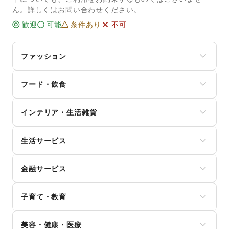
ん。詳しくはお問い合わせください。
歓迎
可能
条件あり
不可
ファッション
メンズファッション
フード・飲食
レディースファッション
ユニセックス
スイーツ・洋菓子
インナー・ルームウェア
インテリア・生活雑貨
和菓子
キッズ・ベビー・マタニティ
パン
スポーツ
インテリア
お弁当・惣菜
シーズナルウェア
生活サービス
寝具・ベッド
軽食・ホットスナック
ジュエリー・アクセサリー
家具・家電
コーヒー・紅茶
携帯キャリア・格安SIM
メガネ・アイウェア
キッチン雑貨・調理器具
その他飲料
金融サービス
インターネット・プロバイダ
腕時計
掃除用品・生活便利品
ワイン・洋酒
電気・ガス
靴
文房具
クレジットカード
日本酒・焼酎・地酒
ウォーターサーバー
バッグ・革小物
手芸・ハンドメイド
子育て・教育
保険
食材・調味料
ハウスクリーニング・家事代行
ファッション雑貨
DIY用品・日曜大工
銀行
物産展・マルシェ
定期宅配
和服・着物
ベビー用品
園芸・ガーデニング
住宅ローン
キッチンカー・移動販売
リサイクル雑貨・古本
美容・健康・医療
古着
ランドセル
花・盆栽・ドライフラワー