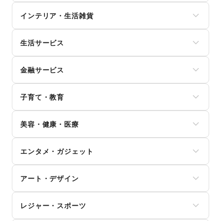
ユニセックス
スイーツ・洋菓子
インナー・ルームウェア
インテリア・生活雑貨
和菓子
キッズ・ベビー・マタニティ
パン
スポーツ
インテリア
お弁当・惣菜
シーズナルウェア
生活サービス
寝具・ベッド
軽食・ホットスナック
ジュエリー・アクセサリー
家具・家電
コーヒー・紅茶
携帯キャリア・格安SIM
メガネ・アイウェア
キッチン雑貨・調理器具
その他飲料
金融サービス
インターネット・プロバイダ
腕時計
掃除用品・生活便利品
ワイン・洋酒
電気・ガス
靴
文房具
クレジットカード
日本酒・焼酎・地酒
ウォーターサーバー
バッグ・革小物
手芸・ハンドメイド
子育て・教育
保険
食材・調味料
ハウスクリーニング・家事代行
ファッション雑貨
DIY用品・日曜大工
銀行
物産展・マルシェ
定期宅配
和服・着物
ベビー用品
園芸・ガーデニング
住宅ローン
キッチンカー・移動販売
リサイクル雑貨・古本
美容・健康・医療
古着
ランドセル
花・盆栽・ドライフラワー
証券・FX
野菜・果物・生鮮食品
買取査定・金券
その他ファッション
学習教材・通信教育
犬・猫・ペット
不動産投資
その他フード・飲食
ジム・フィットネス
ギフト・プレゼント
子供向け教室・レッスン
日用雑貨
その他金融サービス
エンタメ・ガジェット
ダイエット・健康グッズ
冠婚葬祭
塾・家庭教師
食器・陶磁器
美容・コスメ・香水
資格・習い事
おもちゃ・絵本
その他インテリア・生活雑貨
PC・スマートフォン
ヘアケア・シャンプー
リフォーム
その他子育て・教育
アート・デザイン
スマホアクセサリー
美容家電
住宅（購入・賃貸）
ガジェット
ヘアサロン・ネイルサロン
たばこ
絵画・書
ゲーム
マッサージ・整体
レジャー・スポーツ
修理・メンテナンス
写真・イラストレーション
アニメ
エステ・美容サービス
就職・転職・求人
立体作品・彫刻