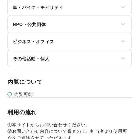
コミック・マンガ
旅行・レジャー
健康食品・サプリメント
その他生活サービス
その他アート・デザイン
アイドル・芸能人
車・バイク・モビリティ
キャンプ・アウトドア
女性用品・フェムテック
おもちゃ・ホビー
野球
コンタクトレンズ
車
楽器・音楽機材
サッカー
医療・医薬品
NPO・公共団体
バイク・オートバイ
CD・DVD・本・雑誌
バスケットボール
その他美容・健康
自転車・ロードバイク
Webメディア・アプリ
ゴルフ
地方公共団体・行政・政府
マイクロモビリティ
テレビ・ドラマ
その他レジャー・スポーツ
ビジネス・オフィス
外国団体・大使館
その他車・バイク・モビリティ
映画
募金・寄付
音楽・ライブ
法人向けサービス
NPO・ボランティア活動
その他活動・個人
演劇
オフィス家具・OA機器
その他NPO・公共団体
占い
イベント企画・運営
その他活動・個人
公営競技・宝くじ
その他ビジネス・オフィス
その他エンタメ・ガジェット
内覧について
内覧可能
利用の流れ
①本サイトからお問い合わせください。 
②お問い合わせ内容について審査の上、担当者より使用可
否をご連絡させていただきます。 