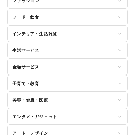
ファッション
メンズファッション
フード・飲食
レディースファッション
ユニセックス
スイーツ・洋菓子
インナー・ルームウェア
インテリア・生活雑貨
和菓子
キッズ・ベビー・マタニティ
パン
スポーツ
インテリア
お弁当・惣菜
シーズナルウェア
生活サービス
寝具・ベッド
軽食・ホットスナック
ジュエリー・アクセサリー
家具・家電
コーヒー・紅茶
携帯キャリア・格安SIM
メガネ・アイウェア
キッチン雑貨・調理器具
その他飲料
金融サービス
インターネット・プロバイダ
腕時計
掃除用品・生活便利品
ワイン・洋酒
電気・ガス
靴
文房具
クレジットカード
日本酒・焼酎・地酒
ウォーターサーバー
バッグ・革小物
手芸・ハンドメイド
子育て・教育
保険
食材・調味料
ハウスクリーニング・家事代行
ファッション雑貨
DIY用品・日曜大工
銀行
物産展・マルシェ
定期宅配
和服・着物
ベビー用品
園芸・ガーデニング
住宅ローン
キッチンカー・移動販売
リサイクル雑貨・古本
美容・健康・医療
古着
ランドセル
花・盆栽・ドライフラワー
証券・FX
野菜・果物・生鮮食品
買取査定・金券
その他ファッション
学習教材・通信教育
犬・猫・ペット
不動産投資
その他フード・飲食
ジム・フィットネス
ギフト・プレゼント
子供向け教室・レッスン
日用雑貨
その他金融サービス
エンタメ・ガジェット
ダイエット・健康グッズ
冠婚葬祭
塾・家庭教師
食器・陶磁器
美容・コスメ・香水
資格・習い事
おもちゃ・絵本
その他インテリア・生活雑貨
PC・スマートフォン
ヘアケア・シャンプー
リフォーム
その他子育て・教育
アート・デザイン
スマホアクセサリー