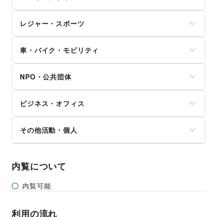
美容家電
住宅（購入・賃貸）
ガジェット
ヘアサロン・ネイルサロン
たばこ
絵画・書
ゲーム
マッサージ・整体
レジャー・スポーツ
修理・メンテナンス
写真・イラストレーション
アニメ
エステ・美容サービス
就職・転職・求人
立体作品・彫刻
コミック・マンガ
旅行・レジャー
健康食品・サプリメント
その他生活サービス
その他アート・デザイン
アイドル・芸能人
車・バイク・モビリティ
キャンプ・アウトドア
女性用品・フェムテック
おもちゃ・ホビー
野球
コンタクトレンズ
車
楽器・音楽機材
サッカー
医療・医薬品
NPO・公共団体
バイク・オートバイ
CD・DVD・本・雑誌
バスケットボール
その他美容・健康
自転車・ロードバイク
Webメディア・アプリ
ゴルフ
地方公共団体・行政・政府
マイクロモビリティ
テレビ・ドラマ
その他レジャー・スポーツ
ビジネス・オフィス
外国団体・大使館
その他車・バイク・モビリティ
映画
募金・寄付
音楽・ライブ
法人向けサービス
NPO・ボランティア活動
その他活動・個人
演劇
オフィス家具・OA機器
その他NPO・公共団体
占い
イベント企画・運営
その他活動・個人
公営競技・宝くじ
その他ビジネス・オフィス
その他エンタメ・ガジェット
内覧について
内覧可能
利用の流れ