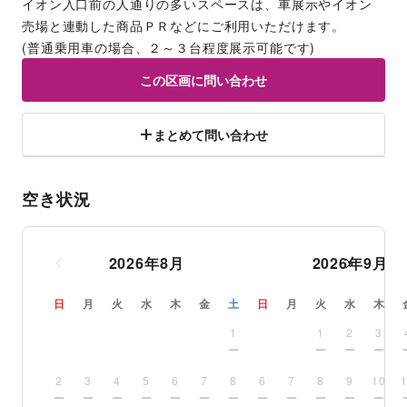
イオン入口前の人通りの多いスペースは、車展示やイオン
売場と連動した商品ＰＲなどにご利用いただけます。
(普通乗用車の場合、２～３台程度展示可能です)
この区画に問い合わせ
まとめて問い合わせ
空き状況
2026
年
8
月
2026
年
9
月
日
月
火
水
木
金
土
日
月
火
水
木
1
1
2
3
2
3
4
5
6
7
8
6
7
8
9
10