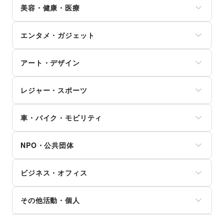
園芸・ガーデニング
住宅ローン
キッチンカー・移動販売
リサイクル雑貨・古本
美容・健康・医療
古着
ランドセル
花・盆栽・ドライフラワー
証券・FX
野菜・果物・生鮮食品
買取査定・金券
その他ファッション
学習教材・通信教育
犬・猫・ペット
不動産投資
その他フード・飲食
ジム・フィットネス
ギフト・プレゼント
子供向け教室・レッスン
日用雑貨
その他金融サービス
エンタメ・ガジェット
ダイエット・健康グッズ
冠婚葬祭
塾・家庭教師
食器・陶磁器
美容・コスメ・香水
資格・習い事
おもちゃ・絵本
その他インテリア・生活雑貨
PC・スマートフォン
ヘアケア・シャンプー
リフォーム
その他子育て・教育
アート・デザイン
スマホアクセサリー
美容家電
住宅（購入・賃貸）
ガジェット
ヘアサロン・ネイルサロン
たばこ
絵画・書
ゲーム
マッサージ・整体
レジャー・スポーツ
修理・メンテナンス
写真・イラストレーション
アニメ
エステ・美容サービス
就職・転職・求人
立体作品・彫刻
コミック・マンガ
旅行・レジャー
健康食品・サプリメント
その他生活サービス
その他アート・デザイン
アイドル・芸能人
車・バイク・モビリティ
キャンプ・アウトドア
女性用品・フェムテック
おもちゃ・ホビー
野球
コンタクトレンズ
車
楽器・音楽機材
サッカー
医療・医薬品
NPO・公共団体
バイク・オートバイ
CD・DVD・本・雑誌
バスケットボール
その他美容・健康
自転車・ロードバイク
Webメディア・アプリ
ゴルフ
地方公共団体・行政・政府
マイクロモビリティ
テレビ・ドラマ
その他レジャー・スポーツ
ビジネス・オフィス
外国団体・大使館
その他車・バイク・モビリティ
映画
募金・寄付
音楽・ライブ
法人向けサービス
NPO・ボランティア活動
その他活動・個人
演劇
オフィス家具・OA機器
その他NPO・公共団体
占い
イベント企画・運営
その他活動・個人
公営競技・宝くじ
その他ビジネス・オフィス