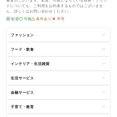
審査がございます。歓迎、可能となっている商材・ブラン
ドについても、ご利用をお約束するものではございませ
ん。詳しくはお問い合わせください。
歓迎
可能
条件あり
不可
ファッション
メンズファッション
フード・飲食
レディースファッション
ユニセックス
スイーツ・洋菓子
インナー・ルームウェア
インテリア・生活雑貨
和菓子
キッズ・ベビー・マタニティ
パン
スポーツ
インテリア
お弁当・惣菜
シーズナルウェア
生活サービス
寝具・ベッド
軽食・ホットスナック
ジュエリー・アクセサリー
家具・家電
コーヒー・紅茶
携帯キャリア・格安SIM
メガネ・アイウェア
キッチン雑貨・調理器具
その他飲料
金融サービス
インターネット・プロバイダ
腕時計
掃除用品・生活便利品
ワイン・洋酒
電気・ガス
靴
文房具
クレジットカード
日本酒・焼酎・地酒
ウォーターサーバー
バッグ・革小物
手芸・ハンドメイド
子育て・教育
保険
食材・調味料
ハウスクリーニング・家事代行
ファッション雑貨
DIY用品・日曜大工
銀行
物産展・マルシェ
定期宅配
和服・着物
ベビー用品