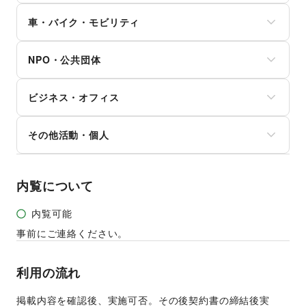
立体作品・彫刻
コミック・マンガ
旅行・レジャー
健康食品・サプリメント
その他生活サービス
その他アート・デザイン
アイドル・芸能人
車・バイク・モビリティ
キャンプ・アウトドア
女性用品・フェムテック
おもちゃ・ホビー
野球
コンタクトレンズ
車
楽器・音楽機材
サッカー
医療・医薬品
NPO・公共団体
バイク・オートバイ
CD・DVD・本・雑誌
バスケットボール
その他美容・健康
自転車・ロードバイク
Webメディア・アプリ
ゴルフ
地方公共団体・行政・政府
マイクロモビリティ
テレビ・ドラマ
その他レジャー・スポーツ
ビジネス・オフィス
外国団体・大使館
その他車・バイク・モビリティ
映画
募金・寄付
音楽・ライブ
法人向けサービス
NPO・ボランティア活動
その他活動・個人
演劇
オフィス家具・OA機器
その他NPO・公共団体
占い
イベント企画・運営
その他活動・個人
公営競技・宝くじ
その他ビジネス・オフィス
その他エンタメ・ガジェット
内覧について
内覧可能
事前にご連絡ください。
利用の流れ
掲載内容を確認後、実施可否。その後契約書の締結後実