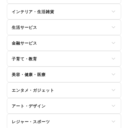
ユニセックス
スイーツ・洋菓子
インナー・ルームウェア
インテリア・生活雑貨
和菓子
キッズ・ベビー・マタニティ
パン
スポーツ
インテリア
お弁当・惣菜
シーズナルウェア
生活サービス
寝具・ベッド
軽食・ホットスナック
ジュエリー・アクセサリー
家具・家電
コーヒー・紅茶
携帯キャリア・格安SIM
メガネ・アイウェア
キッチン雑貨・調理器具
その他飲料
金融サービス
インターネット・プロバイダ
腕時計
掃除用品・生活便利品
ワイン・洋酒
電気・ガス
靴
文房具
クレジットカード
日本酒・焼酎・地酒
ウォーターサーバー
バッグ・革小物
手芸・ハンドメイド
子育て・教育
保険
食材・調味料
ハウスクリーニング・家事代行
ファッション雑貨
DIY用品・日曜大工
銀行
物産展・マルシェ
定期宅配
和服・着物
ベビー用品
園芸・ガーデニング
住宅ローン
キッチンカー・移動販売
リサイクル雑貨・古本
美容・健康・医療
古着
ランドセル
花・盆栽・ドライフラワー
証券・FX
野菜・果物・生鮮食品
買取査定・金券
その他ファッション
学習教材・通信教育
犬・猫・ペット
不動産投資
その他フード・飲食
ジム・フィットネス
ギフト・プレゼント
子供向け教室・レッスン
日用雑貨
その他金融サービス
エンタメ・ガジェット
ダイエット・健康グッズ
冠婚葬祭
塾・家庭教師
食器・陶磁器
美容・コスメ・香水
資格・習い事
おもちゃ・絵本
その他インテリア・生活雑貨
PC・スマートフォン
ヘアケア・シャンプー
リフォーム
その他子育て・教育
アート・デザイン
スマホアクセサリー
美容家電
住宅（購入・賃貸）
ガジェット
ヘアサロン・ネイルサロン
たばこ
絵画・書
ゲーム
マッサージ・整体
レジャー・スポーツ
修理・メンテナンス
写真・イラストレーション
アニメ
エステ・美容サービス
就職・転職・求人