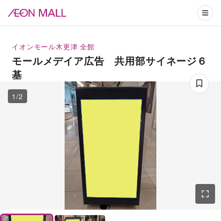
イオンモール木更津
全館
モールメデイア広告 共用部サイネージ６
基
1
/
2