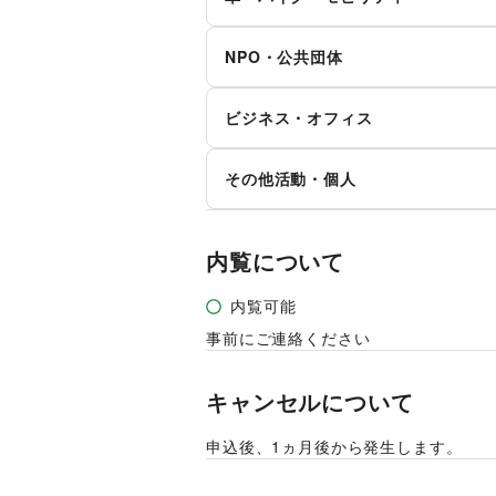
サッカー
バ
映画
音
車
バ
NPO・公共団体
その他レジャー・スポーツ
占い
公
そ
マイクロモビリティ
地方公共団体・行政・政府
外
テ
ビジネス・オフィス
NPO・ボランティア活動
そ
法人向けサービス
オ
その他活動・個人
その他ビジネス・オフィス
その他活動・個人
内覧について
内覧可能
事前にご連絡ください
キャンセルについて
申込後、1ヵ月後から発生します。