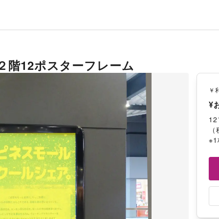
２階12ポスターフレーム
￥
¥
1
（
※