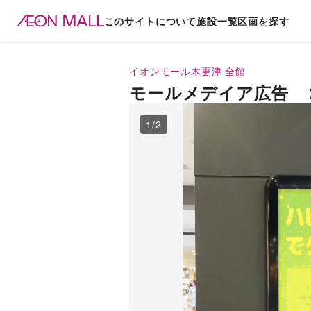
このサイトについて
施設一覧
区画を探す
イオンモール木更津
全館
モールメデイア広告 
1
/
2