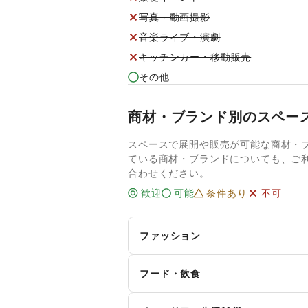
写真・動画撮影
音楽ライブ・演劇
キッチンカー・移動販売
その他
商材・ブランド別のスペー
スペースで展開や販売が可能な商材・
ている商材・ブランドについても、ご
合わせください。
歓迎
可能
条件あり
不可
ファッション
メンズファッション
レ
フード・飲食
キ
インナー・ルームウェア
スイーツ・洋菓子
和
ィ