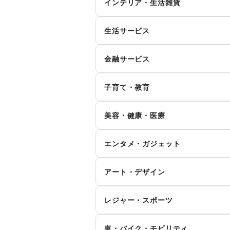
インテリア・生活雑貨
お弁当・惣菜
軽
シーズナルウェア
ジ
インテリア
寝
生活サービス
その他飲料
ワ
腕時計
靴
キッチン雑貨・調理器具
掃
イ
食材・調味料
物
ファッション雑貨
和
携帯キャリア・格安SIM
金融サービス
手芸・ハンドメイド
D
ダ
野菜・果物・生鮮食品
そ
その他ファッション
クレジットカード
保
花・盆栽・ドライフラワー
犬
ハ
ウォーターサーバー
子育て・教育
代
住宅ローン
証
そ
食器・陶磁器
ベビー用品
ラ
貨
リサイクル雑貨・古本
買
美容・健康・医療
その他金融サービス
子供向け教室・レッスン
塾
冠婚葬祭
資
ジム・フィットネス
ダ
エンタメ・ガジェット
その他子育て・教育
住宅（購入・賃貸）
た
ヘアケア・シャンプー
美
PC・スマートフォン
ス
就職・転職・求人
そ
アート・デザイン
マッサージ・整体
エ
ゲーム
ア
絵画・書
写
女性用品・フェムテック
コ
レジャー・スポーツ
アイドル・芸能人
お
その他アート・デザイン
その他美容・健康
旅行・レジャー
キ
CD・DVD・本・雑誌
W
車・バイク・モビリティ