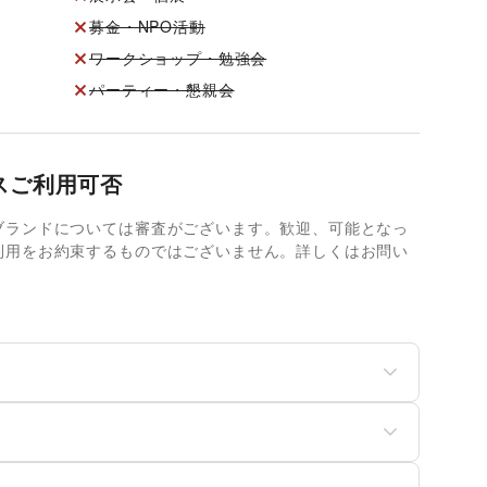
募金・NPO活動
ワークショップ・勉強会
パーティー・懇親会
スご利用可否
ブランドについては審査がございます。歓迎、可能となっ
利用をお約束するものではございません。詳しくはお問い
ディースファッション
ユニセックス
ッズ・ベビー・マタニテ
スポーツ
菓子
パン