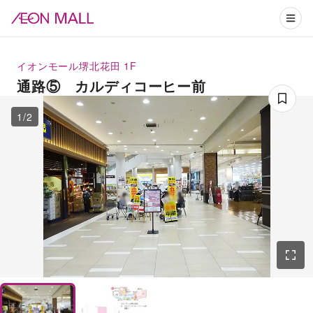
イオンモール堺北花田
1F
通路⑤ カルディコーヒー前
1
/
2