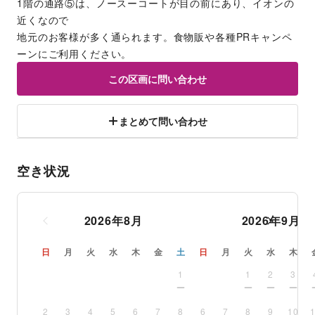
1階の通路⑤は、ノースーコートが目の前にあり、イオンの
近くなので
地元のお客様が多く通られます。食物販や各種PRキャンペ
ーンにご利用ください。
この区画に問い合わせ
まとめて問い合わせ
空き状況
2026
年
8
月
2026
年
9
月
日
月
火
水
木
金
土
日
月
火
水
木
1
1
2
3
2
3
4
5
6
7
8
6
7
8
9
10