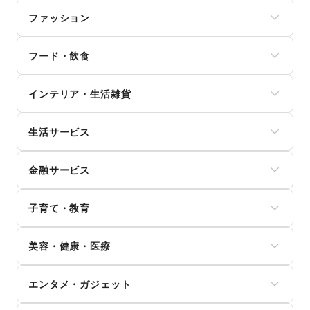
ファッション
メンズファッション
フード・飲食
レディースファッション
ユニセックス
スイーツ・洋菓子
インナー・ルームウェア
インテリア・生活雑貨
和菓子
キッズ・ベビー・マタニティ
パン
スポーツ
インテリア
お弁当・惣菜
シーズナルウェア
生活サービス
寝具・ベッド
軽食・ホットスナック
ジュエリー・アクセサリー
家具・家電
コーヒー・紅茶
携帯キャリア・格安SIM
メガネ・アイウェア
キッチン雑貨・調理器具
その他飲料
金融サービス
インターネット・プロバイダ
腕時計
掃除用品・生活便利品
ワイン・洋酒
電気・ガス
靴
文房具
クレジットカード
日本酒・焼酎・地酒
ウォーターサーバー
バッグ・革小物
手芸・ハンドメイド
子育て・教育
保険
食材・調味料
ハウスクリーニング・家事代行
ファッション雑貨
DIY用品・日曜大工
銀行
物産展・マルシェ
定期宅配
和服・着物
ベビー用品
園芸・ガーデニング
住宅ローン
キッチンカー・移動販売
リサイクル雑貨・古本
美容・健康・医療
古着
ランドセル
花・盆栽・ドライフラワー
証券・FX
野菜・果物・生鮮食品
買取査定・金券
その他ファッション
学習教材・通信教育
犬・猫・ペット
不動産投資
その他フード・飲食
ジム・フィットネス
ギフト・プレゼント
子供向け教室・レッスン
日用雑貨
その他金融サービス
エンタメ・ガジェット
ダイエット・健康グッズ
冠婚葬祭
塾・家庭教師
食器・陶磁器
美容・コスメ・香水
資格・習い事
おもちゃ・絵本
その他インテリア・生活雑貨
PC・スマートフォン