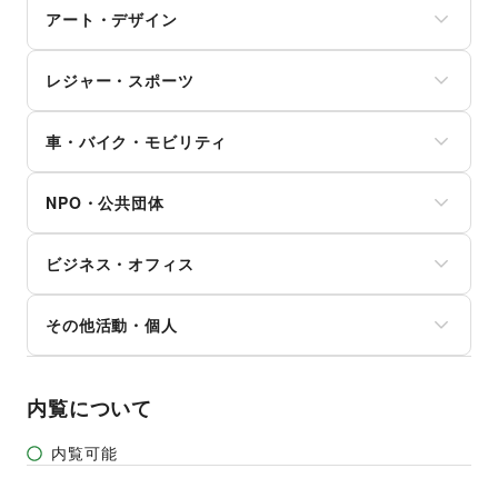
ヘアケア・シャンプー
リフォーム
その他子育て・教育
アート・デザイン
スマホアクセサリー
美容家電
住宅（購入・賃貸）
ガジェット
ヘアサロン・ネイルサロン
たばこ
絵画・書
ゲーム
マッサージ・整体
レジャー・スポーツ
修理・メンテナンス
写真・イラストレーション
アニメ
エステ・美容サービス
就職・転職・求人
立体作品・彫刻
コミック・マンガ
旅行・レジャー
健康食品・サプリメント
その他生活サービス
その他アート・デザイン
アイドル・芸能人
車・バイク・モビリティ
キャンプ・アウトドア
女性用品・フェムテック
おもちゃ・ホビー
野球
コンタクトレンズ
車
楽器・音楽機材
サッカー
医療・医薬品
NPO・公共団体
バイク・オートバイ
CD・DVD・本・雑誌
バスケットボール
その他美容・健康
自転車・ロードバイク
Webメディア・アプリ
ゴルフ
地方公共団体・行政・政府
マイクロモビリティ
テレビ・ドラマ
その他レジャー・スポーツ
ビジネス・オフィス
外国団体・大使館
その他車・バイク・モビリティ
映画
募金・寄付
音楽・ライブ
法人向けサービス
NPO・ボランティア活動
その他活動・個人
演劇
オフィス家具・OA機器
その他NPO・公共団体
占い
イベント企画・運営
その他活動・個人
公営競技・宝くじ
その他ビジネス・オフィス
その他エンタメ・ガジェット
内覧について
内覧可能