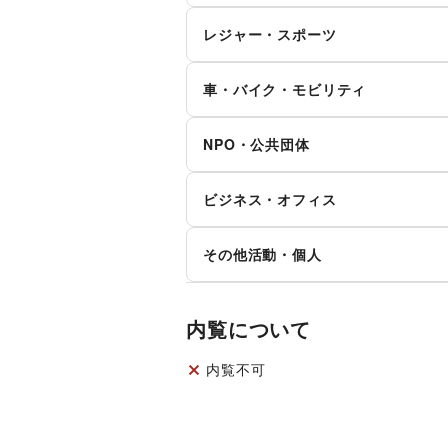
絵画・書
写
女性用品・フェムテック
コ
レジャー・スポーツ
アイドル・芸能人
お
その他アート・デザイン
その他美容・健康
旅行・レジャー
キ
CD・DVD・本・雑誌
W
車・バイク・モビリティ
サッカー
バ
映画
音
車
バ
NPO・公共団体
その他レジャー・スポーツ
占い
公
そ
マイクロモビリティ
地方公共団体・行政・政府
外
テ
ビジネス・オフィス
NPO・ボランティア活動
そ
法人向けサービス
オ
その他活動・個人
その他ビジネス・オフィス
その他活動・個人
内覧について
内覧不可