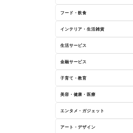
メンズファッション
レ
フード・飲食
キ
インナー・ルームウェア
スイーツ・洋菓子
和
ィ
インテリア・生活雑貨
お弁当・惣菜
軽
シーズナルウェア
ジ
インテリア
寝
生活サービス
その他飲料
ワ
腕時計
靴
キッチン雑貨・調理器具
掃
イ
食材・調味料
物
ファッション雑貨
和
携帯キャリア・格安SIM
金融サービス
手芸・ハンドメイド
D
ダ
野菜・果物・生鮮食品
そ
その他ファッション
クレジットカード
保
花・盆栽・ドライフラワー
犬
ハ
ウォーターサーバー
子育て・教育
代
住宅ローン
証
そ
食器・陶磁器
ベビー用品
ラ
貨
リサイクル雑貨・古本
買
美容・健康・医療
その他金融サービス
子供向け教室・レッスン
塾
冠婚葬祭
資
ジム・フィットネス
ダ
エンタメ・ガジェット
その他子育て・教育
住宅（購入・賃貸）
た
ヘアケア・シャンプー
美
PC・スマートフォン
ス
就職・転職・求人
そ
アート・デザイン
マッサージ・整体
エ
ゲーム
ア