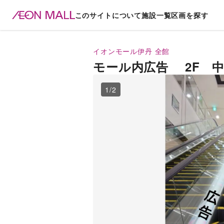
このサイトについて
施設一覧
区画を探す
イオンモール伊丹
全館
モール内広告 2F 
1
/
2