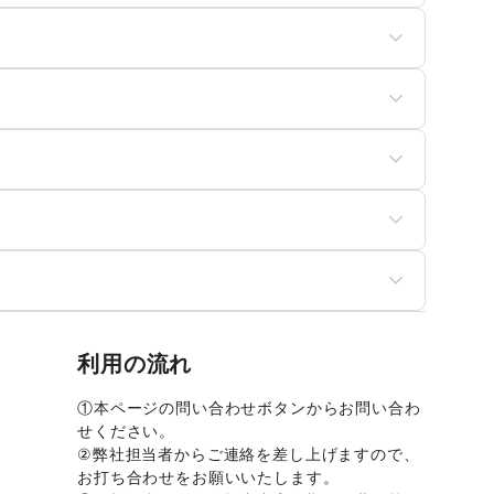
真・イラストレーション
立体作品・彫刻
ンタクトレンズ
医療・医薬品
もちゃ・ホビー
楽器・音楽機材
ャンプ・アウトドア
野球
ebメディア・アプリ
テレビ・ドラマ
スケットボール
ゴルフ
楽・ライブ
演劇
イク・オートバイ
自転車・ロードバイク
その他エンタメ・ガジェッ
営競技・宝くじ
の他車・バイク・モビリ
ト
国団体・大使館
募金・寄付
ィ
の他NPO・公共団体
フィス家具・OA機器
イベント企画・運営
利用の流れ
①本ページの問い合わせボタンからお問い合わ
せください。 
②弊社担当者からご連絡を差し上げますので、
お打ち合わせをお願いいたします。 