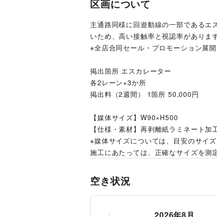
区画について
主通路同様に回遊動線の一部であるエ
いため、高い接触率と視認率がありま
※全店合同セール・プロモーション展
掲出箇所 エスカレーター
各2レーン×3か所
掲出料（2週間） 1箇所 50,000円
【媒体サイズ】W90×H500
【仕様・素材】再剥離紙ラミネート加
※媒体サイズについては、目安のサイ
施工にあたっては、正確なサイズを測
空き状況
2026
年
8
月