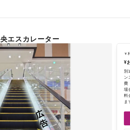
中央エスカレーター
￥
¥
別
ン
費
場
料
ま