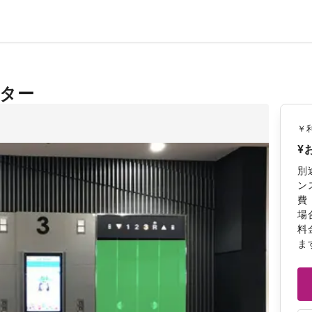
ーター
￥
¥
別
ン
費
場
料
ま