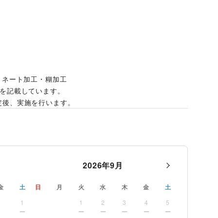
m
ミネート加工・糊加工
ズを記載しています。
定後、実施を⾏います。
2026
年
9
月
金
土
日
月
火
水
木
金
土
1
1
2
3
4
5