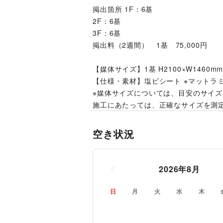
掲出箇所	1F：6基
2F：6基
3F：6基
掲出料（2週間）	1基　75,000円
【媒体サイズ】1基 H2100×W1460m
【仕様・素材】塩ビシート ※マットラ
※媒体サイズについては、目安のサイ
施⼯にあたっては、正確なサイズを測
空き状況
2026
年
8
月
日
月
火
水
木