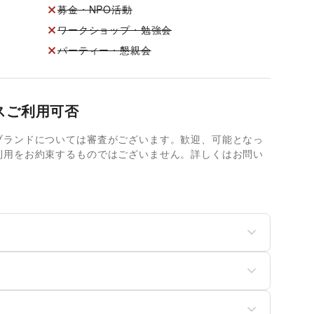
募金・NPO活動
ワークショップ・勉強会
パーティー・懇親会
スご利用可否
ブランドについては審査がございます。歓迎、可能となっ
利用をお約束するものではございません。詳しくはお問い
ディースファッション
ユニセックス
ッズ・ベビー・マタニテ
スポーツ
菓子
パン