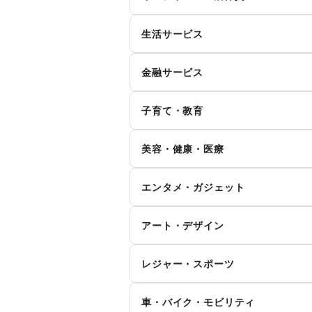
お弁当・惣菜
軽
シーズナルウェア
ジ
インテリア
寝
生活サービス
その他飲料
ワ
腕時計
靴
キッチン雑貨・調理器具
掃
イ
食材・調味料
物
ファッション雑貨
和
携帯キャリア・格安SIM
金融サービス
手芸・ハンドメイド
D
ダ
野菜・果物・生鮮食品
そ
その他ファッション
クレジットカード
保
花・盆栽・ドライフラワー
犬
ハ
ウォーターサーバー
子育て・教育
代
住宅ローン
証
そ
食器・陶磁器
ベビー用品
ラ
貨
リサイクル雑貨・古本
買
美容・健康・医療
その他金融サービス
子供向け教室・レッスン
塾
冠婚葬祭
資
ジム・フィットネス
ダ
エンタメ・ガジェット
その他子育て・教育
住宅（購入・賃貸）
た
ヘアケア・シャンプー
美
PC・スマートフォン
ス
就職・転職・求人
そ
アート・デザイン
マッサージ・整体
エ
ゲーム
ア
絵画・書
写
女性用品・フェムテック
コ
レジャー・スポーツ
アイドル・芸能人
お
その他アート・デザイン
その他美容・健康
旅行・レジャー
キ
CD・DVD・本・雑誌
W
車・バイク・モビリティ