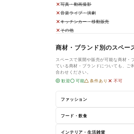
写真・動画撮影
音楽ライブ・演劇
キッチンカー・移動販売
その他
商材・ブランド別のスペー
スペースで展開や販売が可能な商材・
ている商材・ブランドについても、ご
合わせください。
歓迎
可能
条件あり
不可
ファッション
メンズファッション
レ
フード・飲食
キ
インナー・ルームウェア
スイーツ・洋菓子
和
ィ
インテリア・生活雑貨