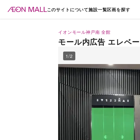
このサイトについて
施設一覧
区画を探す
イオンモール神戸南
全館
モール内広告 エレベ
1
/
2