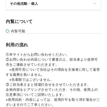
NPO・ボランティア活動
その他活動・個人
演劇
オフィス家具・OA機器
その他NPO・公共団体
占い
イベント企画・運営
その他活動・個人
公営競技・宝くじ
その他ビジネス・オフィス
その他エンタメ・ガジェット
内覧について
内覧可能
利用の流れ
①本サイトからお問い合わせください。 
②お問い合わせ内容について審査の上、担当者より使用可
否をご連絡させていただきます。 
　※使用可否について当社はその理由を主催者に対して返答
する義務を負いません。 
　※先着順ではございません。 
③ご担当者さまと現場打合せをさせていただきます。 
企画内容をヒアリングさせていただき、その他、使用上の
注意事項についてご説明いたします。 
※使用目的・内容によっては、使用許可を取り消す場合がご
ざいますのでご了承ください。 