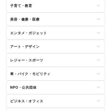
クレジットカード
日本酒・焼酎・地酒
ウォーターサーバー
バッグ・革小物
手芸・ハンドメイド
子育て・教育
保険
食材・調味料
ハウスクリーニング・家事代行
ファッション雑貨
DIY用品・日曜大工
銀行
物産展・マルシェ
定期宅配
和服・着物
ベビー用品
園芸・ガーデニング
住宅ローン
キッチンカー・移動販売
リサイクル雑貨・古本
美容・健康・医療
古着
ランドセル
花・盆栽・ドライフラワー
証券・FX
野菜・果物・生鮮食品
買取査定・金券
その他ファッション
学習教材・通信教育
犬・猫・ペット
不動産投資
その他フード・飲食
ジム・フィットネス
ギフト・プレゼント
子供向け教室・レッスン
日用雑貨
その他金融サービス
エンタメ・ガジェット
ダイエット・健康グッズ
冠婚葬祭
塾・家庭教師
食器・陶磁器
美容・コスメ・香水
資格・習い事
おもちゃ・絵本
その他インテリア・生活雑貨
PC・スマートフォン
ヘアケア・シャンプー
リフォーム
その他子育て・教育
アート・デザイン
スマホアクセサリー
美容家電
住宅（購入・賃貸）
ガジェット
ヘアサロン・ネイルサロン
たばこ
絵画・書
ゲーム
マッサージ・整体
レジャー・スポーツ
修理・メンテナンス
写真・イラストレーション
アニメ
エステ・美容サービス
就職・転職・求人
立体作品・彫刻
コミック・マンガ
旅行・レジャー
健康食品・サプリメント
その他生活サービス
その他アート・デザイン
アイドル・芸能人
車・バイク・モビリティ
キャンプ・アウトドア
女性用品・フェムテック
おもちゃ・ホビー
野球
コンタクトレンズ
車
楽器・音楽機材
サッカー
医療・医薬品
NPO・公共団体
バイク・オートバイ
CD・DVD・本・雑誌
バスケットボール
その他美容・健康
自転車・ロードバイク
Webメディア・アプリ
ゴルフ
地方公共団体・行政・政府
マイクロモビリティ
テレビ・ドラマ
その他レジャー・スポーツ
ビジネス・オフィス
外国団体・大使館
その他車・バイク・モビリティ
映画
募金・寄付
音楽・ライブ
法人向けサービス