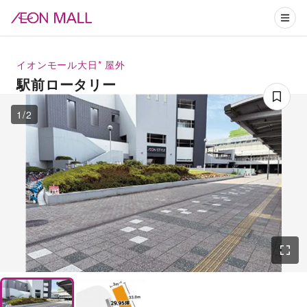
イオンモール大日*
屋外
駅前ロータリー
1
/
2