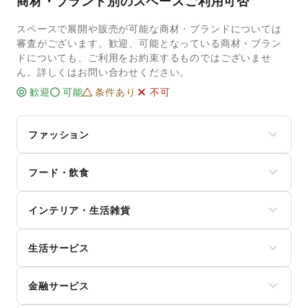
商材・ブランド別のスペースご利用可否
スペースで展開や販売が可能な商材・ブランドについては
審査がございます。歓迎、可能となっている商材・ブラン
ドについても、ご利用をお約束するものではございませ
ん。詳しくはお問い合わせください。
歓迎
可能
条件あり
不可
ファッション
メンズファッション
フード・飲食
レディースファッション
ユニセックス
スイーツ・洋菓子
インナー・ルームウェア
インテリア・生活雑貨
和菓子
キッズ・ベビー・マタニティ
パン
スポーツ
インテリア
お弁当・惣菜
シーズナルウェア
生活サービス
寝具・ベッド
軽食・ホットスナック
ジュエリー・アクセサリー
家具・家電
コーヒー・紅茶
携帯キャリア・格安SIM
メガネ・アイウェア
キッチン雑貨・調理器具
その他飲料
金融サービス
インターネット・プロバイダ
腕時計
掃除用品・生活便利品
ワイン・洋酒
電気・ガス
靴
文房具