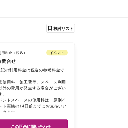
検討リスト
利用料金（税込）
イベント
お問合せ
上記の利用料金は税込の参考料金で
品使用料、施工費等、スペース利用
以外の費用が発生する場合がござい
す。 
ベントスペースの使用料は、原則イ
ント実施の14日前までにお支払いい
だきます。 
しくは弊社担当者とのお打ち合わせ
にご確認ください。
この区画に問い合わせ