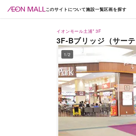
このサイトについて
施設一覧
区画を探す
イオンモール土浦*
3F
3F-Bブリッジ（サー
1
/
2