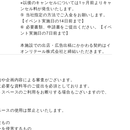
※以後のキャンセルについては1ヶ月前よりキャ
ンセル料が発生いたします。 
⑤ 当社指定の方法でご入金をお願いします。
【イベント実施日の14日前まで】 
⑥ 必要書類、申請書をご提出ください。【イベ
ント実施日の7日前まで】
本施設での出店・広告出稿にかかわる契約はイ
オンリテール株式会社と締結いただきます。
的や企画内容による審査がございます。 
に必要な資料等のご提出を必須としております。 
トスペースのご利用をお断りする場合もございますので、
ースの使用は禁止といたします。 
もの 
を侵害するもの 