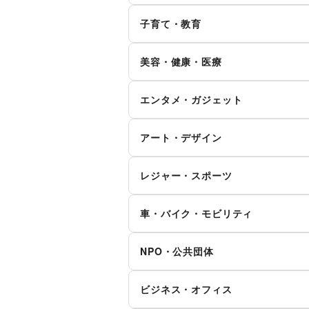
その他ファッション
クレジットカード
保
花・盆栽・ドライフラワー
犬
ハ
ウォーターサーバー
子育て・教育
代
住宅ローン
証
そ
食器・陶磁器
ベビー用品
ラ
貨
リサイクル雑貨・古本
買
美容・健康・医療
その他金融サービス
子供向け教室・レッスン
塾
冠婚葬祭
資
ジム・フィットネス
ダ
エンタメ・ガジェット
その他子育て・教育
住宅（購入・賃貸）
た
ヘアケア・シャンプー
美
PC・スマートフォン
ス
就職・転職・求人
そ
アート・デザイン
マッサージ・整体
エ
ゲーム
ア
絵画・書
写
女性用品・フェムテック
コ
レジャー・スポーツ
アイドル・芸能人
お
その他アート・デザイン
その他美容・健康
旅行・レジャー
キ
CD・DVD・本・雑誌
W
車・バイク・モビリティ
サッカー
バ
映画
音
車
バ
NPO・公共団体
その他レジャー・スポーツ
占い
公
そ
マイクロモビリティ
地方公共団体・行政・政府
外
テ
ビジネス・オフィス
NPO・ボランティア活動
そ