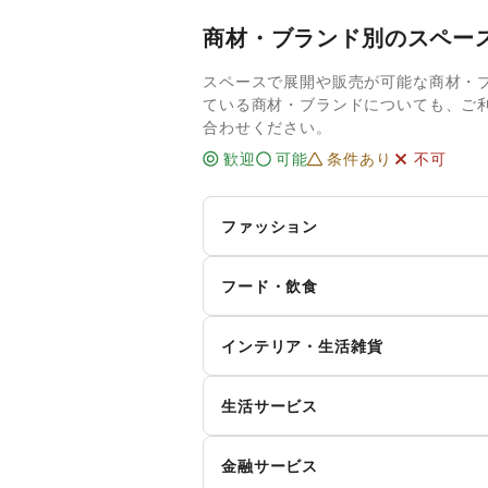
商材・ブランド別のスペー
スペースで展開や販売が可能な商材・
ている商材・ブランドについても、ご
合わせください。
歓迎
可能
条件あり
不可
ファッション
メンズファッション
レ
フード・飲食
キ
インナー・ルームウェア
スイーツ・洋菓子
和
ィ
インテリア・生活雑貨
お弁当・惣菜
軽
シーズナルウェア
ジ
インテリア
寝
生活サービス
その他飲料
ワ
腕時計
靴
キッチン雑貨・調理器具
掃
イ
食材・調味料
物
ファッション雑貨
和
携帯キャリア・格安SIM
金融サービス
手芸・ハンドメイド
D
ダ
野菜・果物・生鮮食品
そ