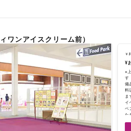
ティワンアイスクリーム前）
￥
¥
※
す
備
料
ま
イ
ベ
た
詳
時