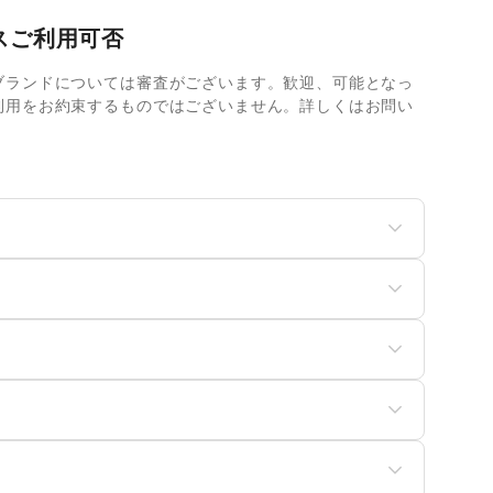
スご利用可否
ブランドについては審査がございます。歓迎、可能となっ
利用をお約束するものではございません。詳しくはお問い
ディースファッション
ユニセックス
ッズ・ベビー・マタニテ
スポーツ
菓子
パン
食・ホットスナック
コーヒー・紅茶
ュエリー・アクセサリー
メガネ・アイウェア
具・ベッド
家具・家電
イン・洋酒
日本酒・焼酎・地酒
バッグ・革小物
除用品・生活便利品
文房具
ンターネット・プロバイ
産展・マルシェ
キッチンカー・移動販売
服・着物
古着
電気・ガス
IY用品・日曜大工
園芸・ガーデニング
の他フード・飲食