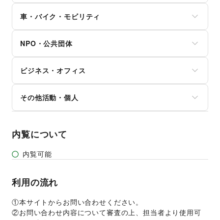
就職・転職・求人
立体作品・彫刻
コミック・マンガ
旅行・レジャー
健康食品・サプリメント
その他生活サービス
その他アート・デザイン
アイドル・芸能人
車・バイク・モビリティ
キャンプ・アウトドア
女性用品・フェムテック
おもちゃ・ホビー
野球
コンタクトレンズ
車
楽器・音楽機材
サッカー
医療・医薬品
NPO・公共団体
バイク・オートバイ
CD・DVD・本・雑誌
バスケットボール
その他美容・健康
自転車・ロードバイク
Webメディア・アプリ
ゴルフ
地方公共団体・行政・政府
マイクロモビリティ
テレビ・ドラマ
その他レジャー・スポーツ
ビジネス・オフィス
外国団体・大使館
その他車・バイク・モビリティ
映画
募金・寄付
音楽・ライブ
法人向けサービス
NPO・ボランティア活動
その他活動・個人
演劇
オフィス家具・OA機器
その他NPO・公共団体
占い
イベント企画・運営
その他活動・個人
公営競技・宝くじ
その他ビジネス・オフィス
その他エンタメ・ガジェット
内覧について
内覧可能
利用の流れ
①本サイトからお問い合わせください。 
②お問い合わせ内容について審査の上、担当者より使用可