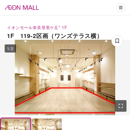
イオンモール奈良登美ケ丘*
1F
1F 119-2区画（ワンズテラス横）
1
/
2