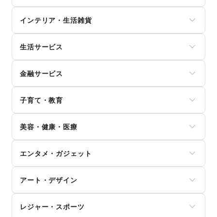
ユニセックス
スイーツ・洋菓子
インナー・ルームウェア
インテリア・生活雑貨
和菓子
キッズ・ベビー・マタニティ
パン
スポーツ
インテリア
お弁当・惣菜
シーズナルウェア
生活サービス
寝具・ベッド
軽食・ホットスナック
ジュエリー・アクセサリー
家具・家電
コーヒー・紅茶
携帯キャリア・格安SIM
メガネ・アイウェア
キッチン雑貨・調理器具
その他飲料
金融サービス
インターネット・プロバイダ
腕時計
掃除用品・生活便利品
ワイン・洋酒
電気・ガス
靴
文房具
クレジットカード
日本酒・焼酎・地酒
ウォーターサーバー
バッグ・革小物
手芸・ハンドメイド
子育て・教育
保険
食材・調味料
ハウスクリーニング・家事代行
ファッション雑貨
DIY用品・日曜大工
銀行
物産展・マルシェ
定期宅配
和服・着物
ベビー用品
園芸・ガーデニング
住宅ローン
キッチンカー・移動販売
リサイクル雑貨・古本
美容・健康・医療
古着
ランドセル
花・盆栽・ドライフラワー
証券・FX
野菜・果物・生鮮食品
買取査定・金券
その他ファッション
学習教材・通信教育
犬・猫・ペット
不動産投資
その他フード・飲食
ジム・フィットネス
ギフト・プレゼント
子供向け教室・レッスン
日用雑貨
その他金融サービス
エンタメ・ガジェット
ダイエット・健康グッズ
冠婚葬祭
塾・家庭教師
食器・陶磁器
美容・コスメ・香水
資格・習い事
おもちゃ・絵本
その他インテリア・生活雑貨
PC・スマートフォン
ヘアケア・シャンプー
リフォーム
その他子育て・教育
アート・デザイン
スマホアクセサリー
美容家電
住宅（購入・賃貸）
ガジェット
ヘアサロン・ネイルサロン
たばこ
絵画・書
ゲーム
マッサージ・整体
レジャー・スポーツ
修理・メンテナンス
写真・イラストレーション
アニメ
エステ・美容サービス