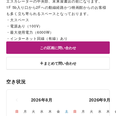
エスカレーターの中央部、未来屋書店の前になります。
1F 5b入り口から2Fへの動線経路かつ映画館からのお客様
も多く立ち寄られるスペースとなっております。
・大スペース
・電源あり（100V）
・最大使用電力（6000W）
・インターネット回線（有線）あり
この区画に問い合わせ
まとめて問い合わせ
空き状況
2026
年
8
月
2026
年
9
月
日
月
火
水
木
金
土
日
月
火
水
木