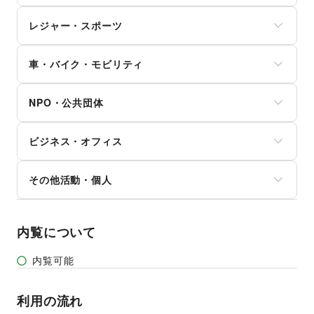
ガジェット
ヘアサロン・ネイルサロン
たばこ
絵画・書
ゲーム
マッサージ・整体
レジャー・スポーツ
修理・メンテナンス
写真・イラストレーション
アニメ
エステ・美容サービス
就職・転職・求人
立体作品・彫刻
コミック・マンガ
旅行・レジャー
健康食品・サプリメント
その他生活サービス
その他アート・デザイン
アイドル・芸能人
車・バイク・モビリティ
キャンプ・アウトドア
女性用品・フェムテック
おもちゃ・ホビー
野球
コンタクトレンズ
車
楽器・音楽機材
サッカー
医療・医薬品
NPO・公共団体
バイク・オートバイ
CD・DVD・本・雑誌
バスケットボール
その他美容・健康
自転車・ロードバイク
Webメディア・アプリ
ゴルフ
地方公共団体・行政・政府
マイクロモビリティ
テレビ・ドラマ
その他レジャー・スポーツ
ビジネス・オフィス
外国団体・大使館
その他車・バイク・モビリティ
映画
募金・寄付
音楽・ライブ
法人向けサービス
NPO・ボランティア活動
その他活動・個人
演劇
オフィス家具・OA機器
その他NPO・公共団体
占い
イベント企画・運営
その他活動・個人
公営競技・宝くじ
その他ビジネス・オフィス
その他エンタメ・ガジェット
内覧について
内覧可能
利用の流れ