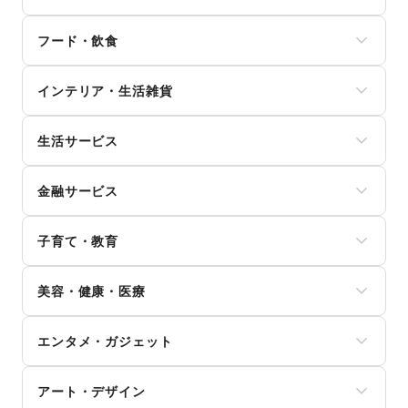
メンズファッション
フード・飲食
レディースファッション
ユニセックス
スイーツ・洋菓子
インナー・ルームウェア
インテリア・生活雑貨
和菓子
キッズ・ベビー・マタニティ
パン
スポーツ
インテリア
お弁当・惣菜
シーズナルウェア
生活サービス
寝具・ベッド
軽食・ホットスナック
ジュエリー・アクセサリー
家具・家電
コーヒー・紅茶
携帯キャリア・格安SIM
メガネ・アイウェア
キッチン雑貨・調理器具
その他飲料
金融サービス
インターネット・プロバイダ
腕時計
掃除用品・生活便利品
ワイン・洋酒
電気・ガス
靴
文房具
クレジットカード
日本酒・焼酎・地酒
ウォーターサーバー
バッグ・革小物
手芸・ハンドメイド
子育て・教育
保険
食材・調味料
ハウスクリーニング・家事代行
ファッション雑貨
DIY用品・日曜大工
銀行
物産展・マルシェ
定期宅配
和服・着物
ベビー用品
園芸・ガーデニング
住宅ローン
キッチンカー・移動販売
リサイクル雑貨・古本
美容・健康・医療
古着
ランドセル
花・盆栽・ドライフラワー
証券・FX
野菜・果物・生鮮食品
買取査定・金券
その他ファッション
学習教材・通信教育
犬・猫・ペット
不動産投資
その他フード・飲食
ジム・フィットネス
ギフト・プレゼント
子供向け教室・レッスン
日用雑貨
その他金融サービス
エンタメ・ガジェット
ダイエット・健康グッズ
冠婚葬祭
塾・家庭教師
食器・陶磁器
美容・コスメ・香水
資格・習い事
おもちゃ・絵本
その他インテリア・生活雑貨
PC・スマートフォン
ヘアケア・シャンプー
リフォーム
その他子育て・教育
アート・デザイン
スマホアクセサリー
美容家電
住宅（購入・賃貸）