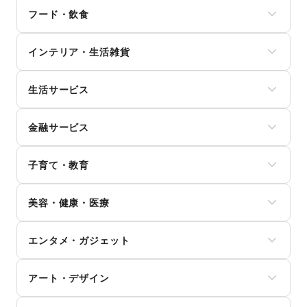
メンズファッション
フード・飲食
レディースファッション
ユニセックス
スイーツ・洋菓子
インナー・ルームウェア
インテリア・生活雑貨
和菓子
キッズ・ベビー・マタニティ
パン
スポーツ
インテリア
お弁当・惣菜
シーズナルウェア
生活サービス
寝具・ベッド
軽食・ホットスナック
ジュエリー・アクセサリー
家具・家電
コーヒー・紅茶
携帯キャリア・格安SIM
メガネ・アイウェア
キッチン雑貨・調理器具
その他飲料
金融サービス
インターネット・プロバイダ
腕時計
掃除用品・生活便利品
ワイン・洋酒
電気・ガス
靴
文房具
クレジットカード
日本酒・焼酎・地酒
ウォーターサーバー
バッグ・革小物
手芸・ハンドメイド
子育て・教育
保険
食材・調味料
ハウスクリーニング・家事代行
ファッション雑貨
DIY用品・日曜大工
銀行
物産展・マルシェ
定期宅配
和服・着物
ベビー用品
園芸・ガーデニング
住宅ローン
キッチンカー・移動販売
リサイクル雑貨・古本
美容・健康・医療
古着
ランドセル
花・盆栽・ドライフラワー
証券・FX
野菜・果物・生鮮食品
買取査定・金券
その他ファッション
学習教材・通信教育
犬・猫・ペット
不動産投資
その他フード・飲食
ジム・フィットネス
ギフト・プレゼント
子供向け教室・レッスン
日用雑貨
その他金融サービス
エンタメ・ガジェット
ダイエット・健康グッズ
冠婚葬祭
塾・家庭教師
食器・陶磁器
美容・コスメ・香水
資格・習い事
おもちゃ・絵本
その他インテリア・生活雑貨
PC・スマートフォン
ヘアケア・シャンプー
リフォーム
その他子育て・教育
アート・デザイン
スマホアクセサリー
美容家電
住宅（購入・賃貸）
ガジェット
ヘアサロン・ネイルサロン
たばこ
絵画・書