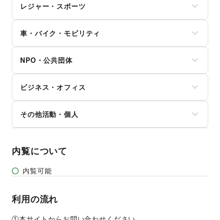
ゲーム
マッサージ・整体
レジャー・スポーツ
修理・メンテナンス
写真・イラストレーション
アニメ
エステ・美容サービス
就職・転職・求人
立体作品・彫刻
コミック・マンガ
旅行・レジャー
健康食品・サプリメント
その他生活サービス
その他アート・デザイン
アイドル・芸能人
車・バイク・モビリティ
キャンプ・アウトドア
女性用品・フェムテック
おもちゃ・ホビー
野球
コンタクトレンズ
車
楽器・音楽機材
サッカー
医療・医薬品
NPO・公共団体
バイク・オートバイ
CD・DVD・本・雑誌
バスケットボール
その他美容・健康
自転車・ロードバイク
Webメディア・アプリ
ゴルフ
地方公共団体・行政・政府
マイクロモビリティ
テレビ・ドラマ
その他レジャー・スポーツ
ビジネス・オフィス
外国団体・大使館
その他車・バイク・モビリティ
映画
募金・寄付
音楽・ライブ
法人向けサービス
NPO・ボランティア活動
その他活動・個人
演劇
オフィス家具・OA機器
その他NPO・公共団体
占い
イベント企画・運営
その他活動・個人
公営競技・宝くじ
その他ビジネス・オフィス
その他エンタメ・ガジェット
内覧について
内覧可能
利用の流れ
①本サイトからお問い合わせください。 