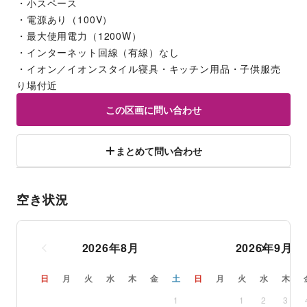
・小スペース
・電源あり（100V）
・最大使用電力（1200W）
・インターネット回線（有線）なし
・イオン／イオンスタイル寝具・キッチン用品・子供服売
り場付近
この区画に問い合わせ
まとめて問い合わせ
空き状況
2026
年
8
月
2026
年
9
月
日
月
火
水
木
金
土
日
月
火
水
木
1
1
2
3